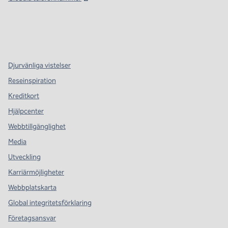
x
facebook
instagram
,
öppnas i en ny flik
,
öppnas i en ny flik
,
öppnas i en ny flik
Djurvänliga vistelser
Reseinspiration
Kreditkort
Hjälpcenter
Webbtillgänglighet
Media
Utveckling
Karriärmöjligheter
Webbplatskarta
Global integritetsförklaring
Företagsansvar