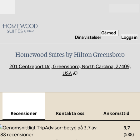
Gå vidare till innehållet
Öppna
Gå med
Dina vistelser
Logga in
Homewood Suites by Hilton Greensboro
,
Ö
201 Centreport Dr., Greensboro, North Carolina, 27409,
USA
1
/
12
föregående bild
nästa
1 av 12
Kontakta oss
Recensioner
Kontakta oss
Ankomsttid
3,7
(
588
)