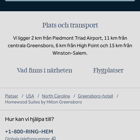
Plats och transport
Vi ligger 2 km från Piedmont Triad Airport, 11 km från
centrala Greensboro, 6 km från High Point och 15 km från
Winston-Salem.
Vad finns i närheten
Flygplatser
Platser
/
USA
/
North Carolina
/
Greensboro-hotell
/
Homewood Suites by Hilton Greensboro
Hur kan vi hjälpa till?
Telefon:
+1-800-RING-HEM
,
Öppnas i ny flik
Globala telefonnummer