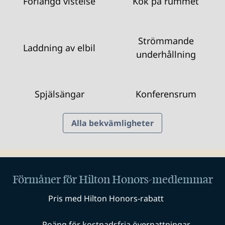
Förlängd vistelse
Kök på rummet
Strömmande
Laddning av elbil
underhållning
Spjälsängar
Konferensrum
Alla bekvämligheter
Förmåner för Hilton Honors-medlemmar
Pris med Hilton Honors-rabatt
Poäng för kostnadsfria övernattningar