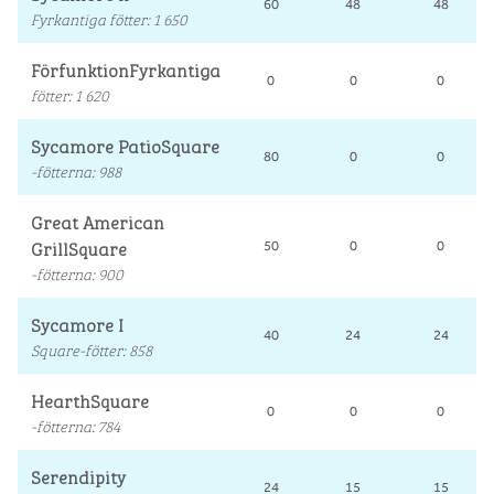
60
48
48
Fyrkantiga fötter
:
1 650
FörfunktionFyrkantiga
0
0
0
fötter
:
1 620
Sycamore PatioSquare
80
0
0
-fötterna
:
988
Great American
GrillSquare
50
0
0
-fötterna
:
900
Sycamore I
40
24
24
Square-fötter
:
858
HearthSquare
0
0
0
-fötterna
:
784
Serendipity
24
15
15