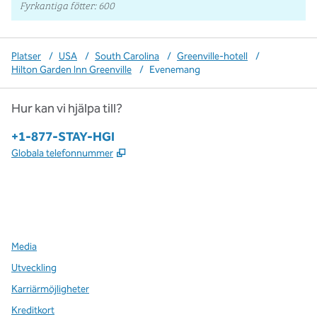
Fyrkantiga fötter
:
600
Platser
/
USA
/
South Carolina
/
Greenville-hotell
/
Hilton Garden Inn Greenville
/
Evenemang
Hur kan vi hjälpa till?
Telefon:
+1-877-STAY-HGI
,
Öppnas i ny flik
Globala telefonnummer
x
facebook
instagram
,
öppnas i en ny flik
,
öppnas i en ny flik
,
öppnas i en ny flik
Media
Utveckling
Karriärmöjligheter
Kreditkort