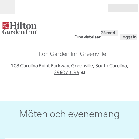
Gå vidare till innehållet
Öppna
Gå med
Dina vistelser
Logga in
Hilton Garden Inn Greenville
,
Ö
108 Carolina Point Parkway, Greenville, South Carolina,
29607, USA
1
/
3
föregående bild
nästa
1 av 3
Möten och evenemang