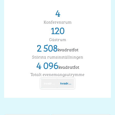
4
Konferensrum
120
Gästrum
2 508
kvadratfot
Kvadratfot
Största rumsinställningen
4 096
kvadratfot
Kvadratfot
Totalt evenemangsutrymme
kvadratfot
kvadratmeter