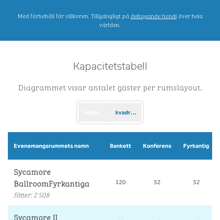
.
Öppnar ny flik
Med förbehåll för villkoren. Tillgängligt på
deltagande hotell
över hela
världen.
Kapacitetstabell
Diagrammet visar antalet gäster per rumslayout.
kvadratfot
kvadratmeter
Evenemangsrummets namn
Bankett
Konferens
Fyrkantig
Sycamore
BallroomFyrkantiga
120
52
52
fötter
:
2 508
Sycamore II