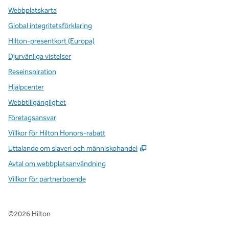
Webbplatskarta
Global integritetsförklaring
Hilton-presentkort (Europa)
Djurvänliga vistelser
Reseinspiration
Hjälpcenter
Webbtillgänglighet
Företagsansvar
Villkor för Hilton Honors-rabatt
,
Öppnas i ny flik
Uttalande om slaveri och människohandel
Avtal om webbplatsanvändning
Villkor för partnerboende
©
2026
Hilton