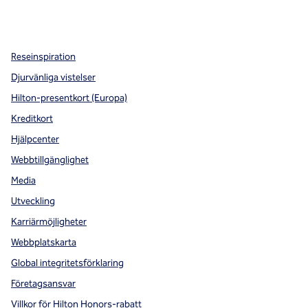
x
facebook
instagram
,
öppnas i en ny flik
,
öppnas i en ny flik
,
öppnas i en ny flik
Reseinspiration
Djurvänliga vistelser
Hilton-presentkort (Europa)
Kreditkort
Hjälpcenter
Webbtillgänglighet
Media
Utveckling
Karriärmöjligheter
Webbplatskarta
Global integritetsförklaring
Företagsansvar
Villkor för Hilton Honors-rabatt