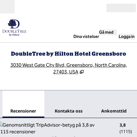
Gå vidare till innehållet
Öppna
Gå med
Dina vistelser
Logga in
DoubleTree by Hilton Hotel Greensboro
,
Ö
3030 West Gate City Blvd, Greensboro, North Carolina,
27403, USA
1
/
12
föregående bild
nästa
1 av 12
Kontakta oss
Recensioner
Kontakta oss
Ankomsttid
3,8
(
1115
)