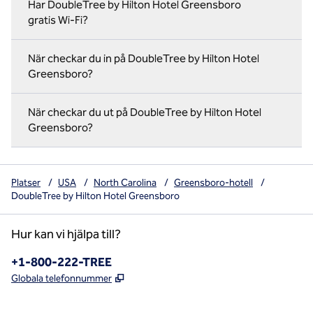
Har DoubleTree by Hilton Hotel Greensboro
gratis Wi-Fi?
När checkar du in på DoubleTree by Hilton Hotel
Greensboro?
När checkar du ut på DoubleTree by Hilton Hotel
Greensboro?
Platser
/
USA
/
North Carolina
/
Greensboro-hotell
/
DoubleTree by Hilton Hotel Greensboro
Hur kan vi hjälpa till?
Telefon:
+1-800-222-TREE
,
Öppnas i ny flik
Globala telefonnummer