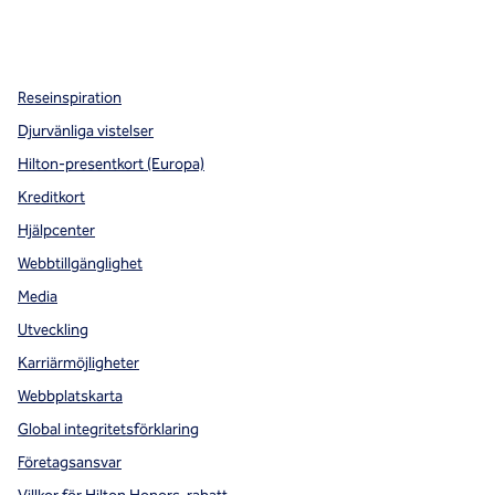
x
facebook
instagram
,
öppnas i en ny flik
,
öppnas i en ny flik
,
öppnas i en ny flik
Reseinspiration
Djurvänliga vistelser
Hilton-presentkort (Europa)
Kreditkort
Hjälpcenter
Webbtillgänglighet
Media
Utveckling
Karriärmöjligheter
Webbplatskarta
Global integritetsförklaring
Företagsansvar