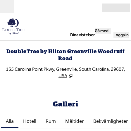
Gå vidare till innehållet
Öppna
Gå med
Dina vistelser
Logga in
DoubleTree by Hilton Greenville Woodruff
Road
,
Ö
135 Carolina Point Pkwy, Greenville, South Carolina, 29607,
USA
Galleri
Alla
Hotell
Rum
Måltider
Bekvämligheter