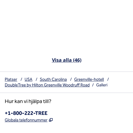
Visa alla (46)
Platser
/
USA
/
South Carolina
/
Greenville-hotell
/
DoubleTree by Hilton Greenville Woodruff Road
/
Galleri
Hur kan vi hjälpa till?
Telefon:
+1-800-222-TREE
,
Öppnas i ny flik
Globala telefonnummer