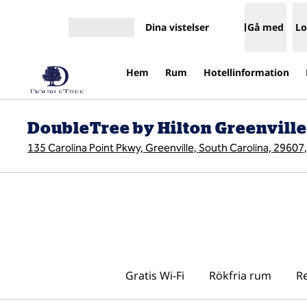
Gå vidare till innehållet
Dina vistelser
Gå med
Lo
Öppna meny
Hem
Rum
Hotellinformation
DoubleTree by Hilton Greenvill
135 Carolina Point Pkwy, Greenville, South Carolina, 29607
Gratis Wi-Fi
Rökfria rum
Re