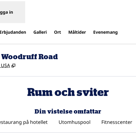
gga in
Erbjudanden
Galleri
Ort
Måltider
Evenemang
e Woodruff Road
,
Öppnas i ny flik
, USA
Rum och sviter
Din vistelse omfattar
staurang på hotellet
Utomhuspool
Fitnesscenter