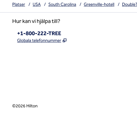
Platser
/
USA
/
South Carolina
/
Greenville-hotell
/
DoubleT
Hur kan vi hjälpa till?
Telefon:
+1-800-222-TREE
,
Öppnas i ny flik
Globala telefonnummer
x
facebook
instagram
,
öppnas i en ny flik
,
öppnas i en ny flik
,
öppnas i en ny flik
©
2026
Hilton