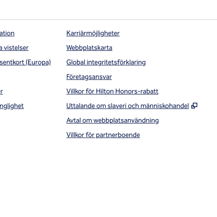
ation
Karriärmöjligheter
a vistelser
Webbplatskarta
sentkort (Europa)
Global integritetsförklaring
Företagsansvar
r
Villkor för Hilton Honors-rabatt
,
Öppna
nglighet
Uttalande om slaveri och människohandel
Avtal om webbplatsanvändning
Villkor för partnerboende