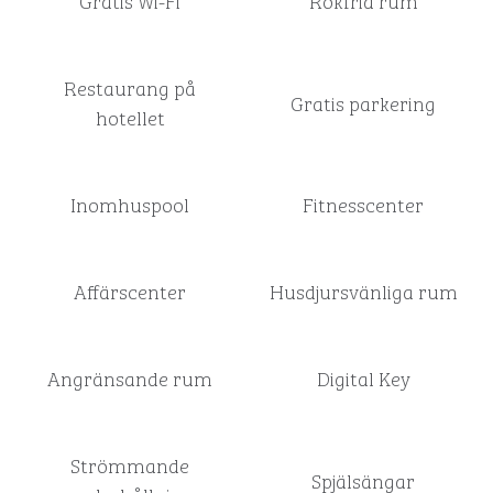
Gratis Wi-Fi
Rökfria rum
Restaurang på
Gratis parkering
hotellet
Inomhuspool
Fitnesscenter
Affärscenter
Husdjursvänliga rum
Angränsande rum
Digital Key
Strömmande
Spjälsängar