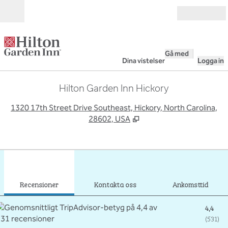
Gå vidare till innehållet
Öppna
Gå med
Dina vistelser
Logga in
Hilton Garden Inn Hickory
,
Ö
1320 17th Street Drive Southeast, Hickory, North Carolina,
28602, USA
1
/
12
föregående bild
nästa
1 av 12
Kontakta oss
Recensioner
Kontakta oss
Ankomsttid
4,4
(
531
)