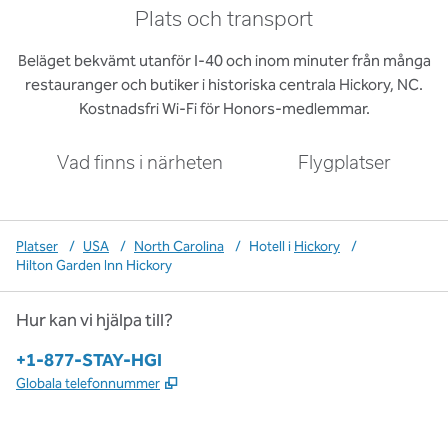
Plats och transport
Beläget bekvämt utanför I-40 och inom minuter från många
restauranger och butiker i historiska centrala Hickory, NC.
Kostnadsfri Wi-Fi för Honors-medlemmar.
Vad finns i närheten
Flygplatser
Platser
/
USA
/
North Carolina
/
Hotell i
Hickory
/
Hilton Garden Inn Hickory
Hur kan vi hjälpa till?
Telefon:
+1-877-STAY-HGI
,
Öppnas i ny flik
Globala telefonnummer
x
facebook
instagram