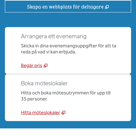
,
Öppnas i ny
Skapa en webbplats för deltagare
Arrangera ett evenemang
Skicka in dina evenemangsuppgifter för att ta
reda på vad vi kan erbjuda.
Begär pris
Boka möteslokaler
Hitta och boka mötesutrymmen för upp till
35 personer.
Hitta möteslokaler