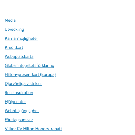
,
öppnas i en ny flik
,
öppnas i en ny flik
,
öppnas i en ny flik
Media
Utveckling
Karriärmöjligheter
Kreditkort
Webbplatskarta
Global integritetsförklaring
Hilton-presentkort (Europa)
Djurvänliga vistelser
Reseinspiration
Hjälpcenter
Webbtillgänglighet
Företagsansvar
Villkor för Hilton Honors-rabatt