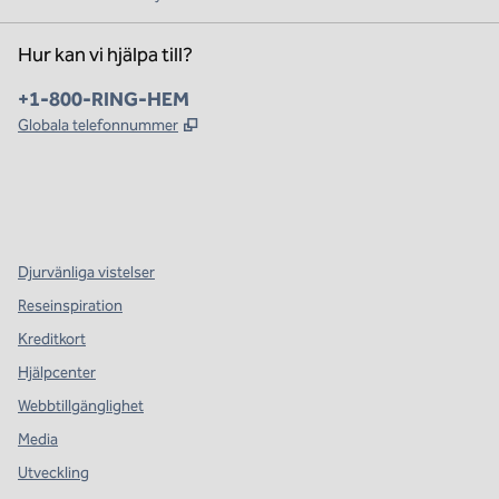
Hur kan vi hjälpa till?
Telefon:
+1-800-RING-HEM
,
Öppnas i ny flik
Globala telefonnummer
x
facebook
instagram
,
öppnas i en ny flik
,
öppnas i en ny flik
,
öppnas i en ny flik
Djurvänliga vistelser
Reseinspiration
Kreditkort
Hjälpcenter
Webbtillgänglighet
Media
Utveckling