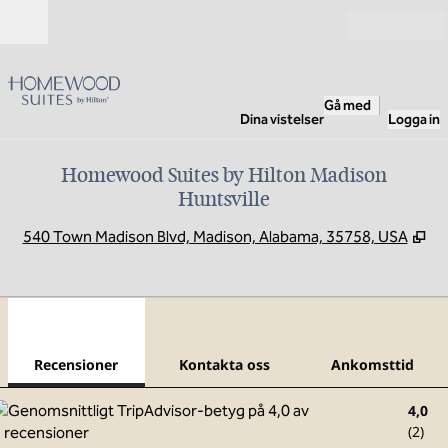
Gå vidare till innehållet
Öppna
Gå med
Dina vistelser
Logga in
Homewood Suites by Hilton Madison
Huntsville
,
Öp
540 Town Madison Blvd, Madison, Alabama, 35758, USA
1
/
12
föregående bild
nästa
1 av 12
Kontakta oss
Recensioner
Kontakta oss
Ankomsttid
4,0
(
2
)