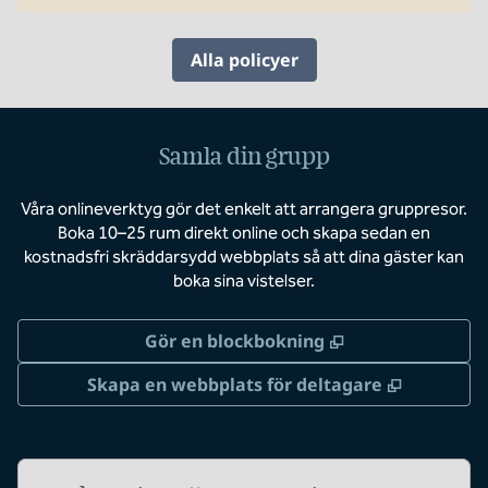
Alla policyer
Samla din grupp
Våra onlineverktyg gör det enkelt att arrangera gruppresor.
Boka 10–25 rum direkt online och skapa sedan en
kostnadsfri skräddarsydd webbplats så att dina gäster kan
boka sina vistelser.
,
Öppnas i ny flik
Gör en blockbokning
,
Öppnas i 
Skapa en webbplats för deltagare