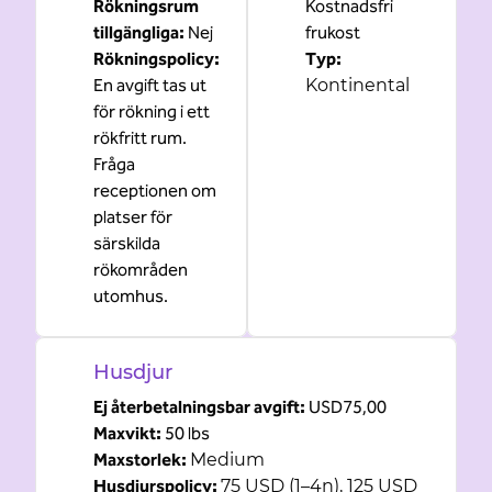
Rökningsrum
Kostnadsfri
tillgängliga:
Nej
frukost
Rökningspolicy:
Typ:
En avgift tas ut
Kontinental
för rökning i ett
rökfritt rum.
Fråga
receptionen om
platser för
särskilda
rökområden
utomhus.
Husdjur
Ej återbetalningsbar avgift:
USD75,00
Maxvikt:
50 lbs
Maxstorlek:
Medium
Husdjurspolicy:
75 USD (1–4n), 125 USD