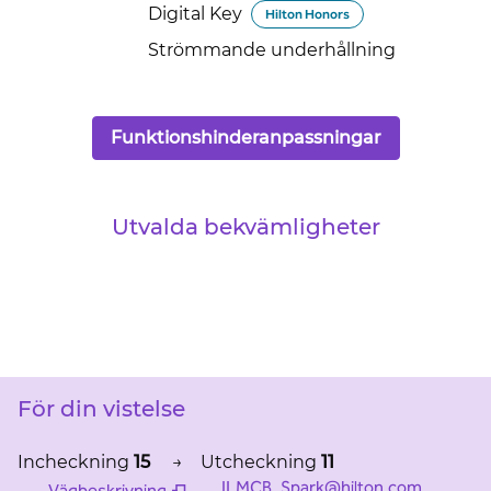
Digital Key
Hilton Honors
Strömmande underhållning
Funktionshinderanpassningar
Utvalda bekvämligheter
FITNESSCENTER
För din vistelse
Incheckning
15
→
Utcheckning
11
ILMCB_Spark@hilton.com
Vägbeskrivning