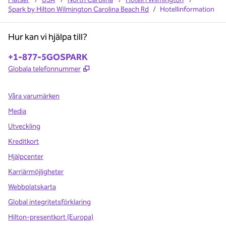
Spark by Hilton Wilmington Carolina Beach Rd
/
Hotellinformation
Hur kan vi hjälpa till?
Telefon:
+1-877-5GOSPARK
,
Öppnas i ny flik
Globala telefonnummer
Våra varumärken
Media
Utveckling
Kreditkort
Hjälpcenter
Karriärmöjligheter
Webbplatskarta
Global integritetsförklaring
Hilton-presentkort (Europa)