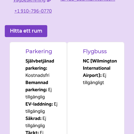
,
Öppnar ny flik
+1 910-796-0770
Hitta ett rum
Parkering
Flygbuss
Självbetjänad
NC [Wilmington
parkering
:
International
Kostnadsfri
Airport]
:
Ej
Bemannad
tillgängligt
parkering
:
Ej
tillgänglig
EV-laddning
:
Ej
tillgänglig
Säkrad
:
Ej
tillgänglig
Täckt
:
Ej