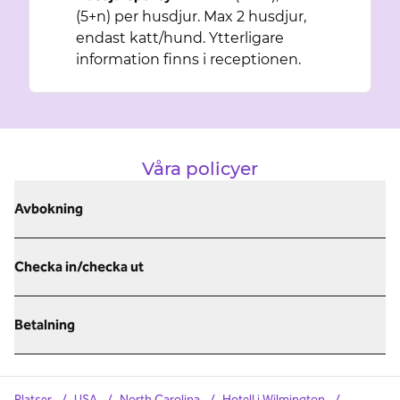
(5+n) per husdjur. Max 2 husdjur,
endast katt/hund. Ytterligare
information finns i receptionen.
Våra policyer
Avbokning
Checka in/checka ut
Betalning
Platser
/
USA
/
North Carolina
/
Hotell i Wilmington
/