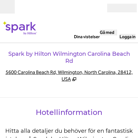
Gå vidare till innehållet
Öppna
Gå med
Dina vistelser
Logga in
Spark by Hilton Wilmington Carolina Beach
Rd
,
Ö
5600 Carolina Beach Rd, Wilmington, North Carolina, 28412,
USA
Hotellinformation
Hitta alla detaljer du behöver för en fantastisk