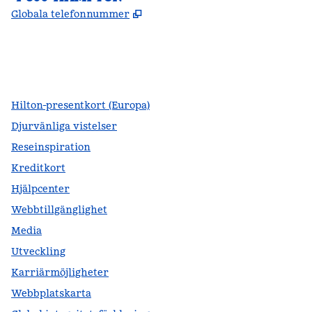
,
Öppnas i ny flik
Globala telefonnummer
facebook
x
instagram
,
öppnas i en ny flik
,
öppnas i en ny flik
,
öppnas i en ny flik
Hilton-presentkort (Europa)
Djurvänliga vistelser
Reseinspiration
Kreditkort
Hjälpcenter
Webbtillgänglighet
Media
Utveckling
Karriärmöjligheter
Webbplatskarta