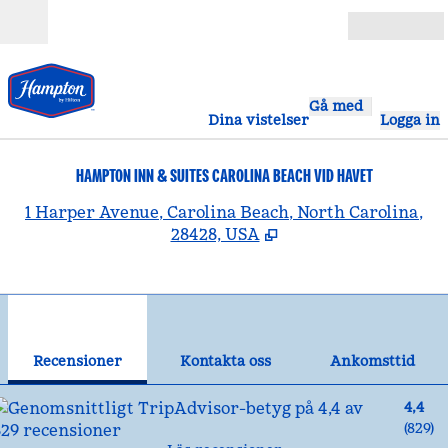
Gå vidare till innehållet
Öppna
Gå med
Dina vistelser
Logga in
HAMPTON INN & SUITES CAROLINA BEACH VID HAVET
,
Ö
1 Harper Avenue, Carolina Beach, North Carolina,
28428, USA
1
/
12
föregående bild
näst
1 av 12
Kontakta oss
Recensioner
Kontakta oss
Ankomsttid
4,4
(
829
)