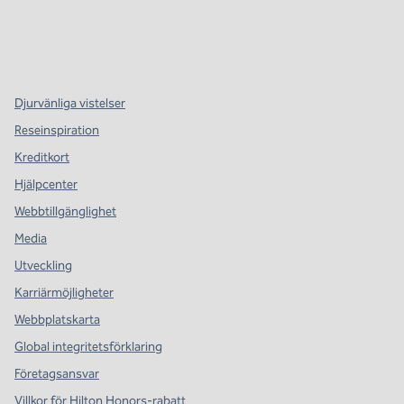
x
facebook
instagram
,
öppnas i en ny flik
,
öppnas i en ny flik
,
öppnas i en ny flik
Djurvänliga vistelser
Reseinspiration
Kreditkort
Hjälpcenter
Webbtillgänglighet
Media
Utveckling
Karriärmöjligheter
Webbplatskarta
Global integritetsförklaring
Företagsansvar
Villkor för Hilton Honors-rabatt