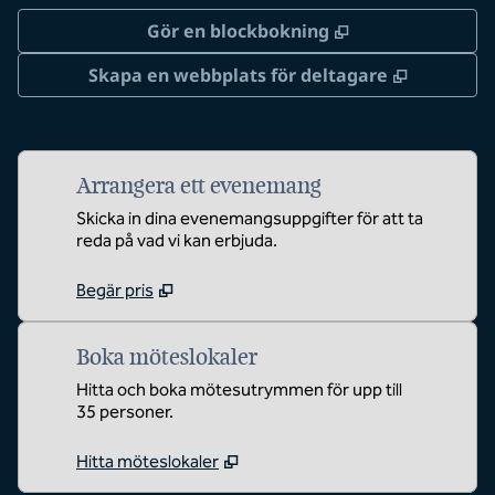
,
Öppnas i ny flik
Gör en blockbokning
,
Öppnas i 
Skapa en webbplats för deltagare
Arrangera ett evenemang
Skicka in dina evenemangsuppgifter för att ta
reda på vad vi kan erbjuda.
Begär pris
Boka möteslokaler
Hitta och boka mötesutrymmen för upp till
35 personer.
Hitta möteslokaler