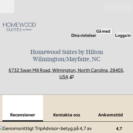
Gå vidare till innehållet
Öppna
Gå med
Dina vistelser
Logga in
Homewood Suites by Hilton
Wilmington/Mayfaire, NC
,
Ö
6732 Swan Mill Road, Wilmington, North Carolina, 28405,
USA
1
/
12
föregående bild
nästa
1 av 12
Kontakta oss
Recensioner
Kontakta oss
Ankomsttid
4,7