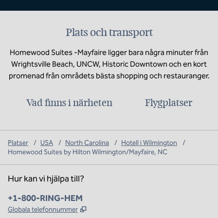
Plats och transport
Homewood Suites -Mayfaire ligger bara några minuter från
Wrightsville Beach, UNCW, Historic Downtown och en kort
promenad från områdets bästa shopping och restauranger.
Vad finns i närheten
Flygplatser
Platser
/
USA
/
North Carolina
/
Hotell i Wilmington
/
Homewood Suites by Hilton Wilmington/Mayfaire, NC
Hur kan vi hjälpa till?
Telefon:
+1-800-RING-HEM
,
Öppnas i ny flik
Globala telefonnummer