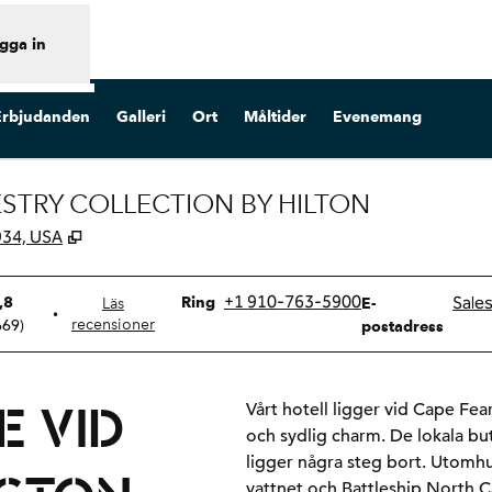
gga in
Erbjudanden
Galleri
Ort
Måltider
Evenemang
STRY COLLECTION BY HILTON
,
Öppnas i ny flik
934, USA
Ring
Email
+1 910-763-5900
Sale
,8
Ring
Läs
E-
•
669
)
recensioner
postadress
E VID
Vårt hotell ligger vid Cape Fea
och sydlig charm. De lokala but
ligger några steg bort. Utomhu
vattnet och Battleship North C