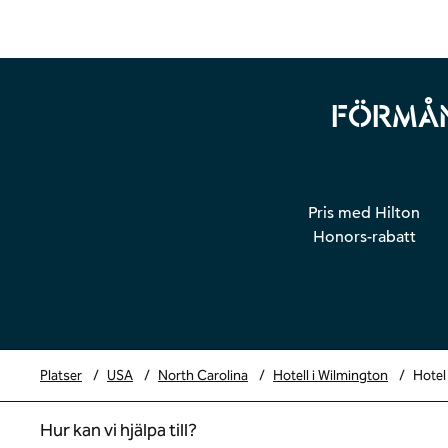
FÖRMÅN
Pris med Hilton
Honors-rabatt
Platser
/
USA
/
North Carolina
/
Hotell i Wilmington
/
Hotel
Hur kan vi hjälpa till?