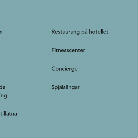
m
Restaurang på hotellet
Fitnesscenter
y
Concierge
de
Spjälsängar
ing
tillåtna