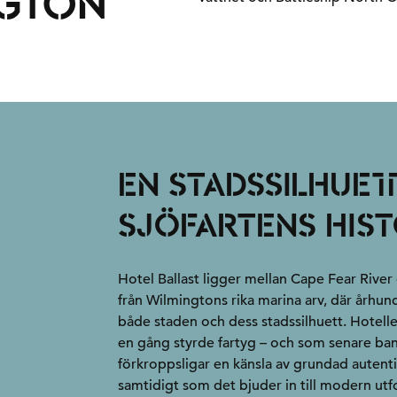
NGTON
EN STADSSILHUET
SJÖFARTENS HIST
Hotel Ballast ligger mellan Cape Fear River
från Wilmingtons rika marina arv, där århun
både staden och dess stadssilhuett. Hotelle
en gång styrde fartyg – och som senare b
förkroppsligar en känsla av grundad autentic
samtidigt som det bjuder in till modern utf