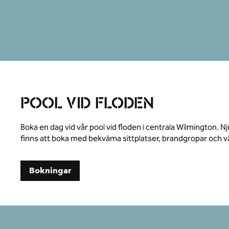
POOL VID FLODEN
Boka en dag vid vår pool vid floden i centrala Wilmington.
finns att boka med bekväma sittplatser, brandgropar och 
,
Öppnar ny flik
Bokningar