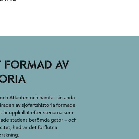
T FORMAD AV
ORIA
 och Atlanten och hämtar sin anda
draden av sjöfartshistoria formade
t är uppkallat efter stenarna som
anade stadens berömda gator – och
itet, hedrar det förflutna
orskning.