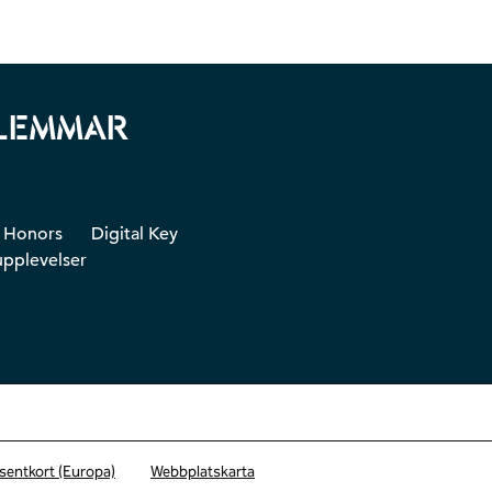
DLEMMAR
n Honors
Digital Key
pplevelser
sentkort (Europa)
Webbplatskarta