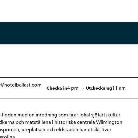
1 av 12
1
/
12
föregående bild
nästa bild
s
@hotelballast.com
4 pm
→
11 am
Checka in
Utcheckning
r-floden med en inredning som firar lokal sjöfartskultur
ikerna och matställena i historiska centrala Wilmington
spoolen, uteplatsen och eldstaden har utsikt över
arolina.