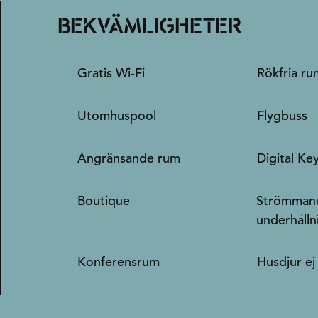
BEKVÄMLIGHETER
Gratis Wi-Fi
Rökfria ru
Utomhuspool
Flygbuss
Angränsande rum
Digital Ke
Boutique
Strömman
underhålln
Konferensrum
Husdjur ej 