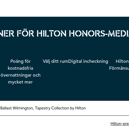
ER FÖR HILTON HONORS-ME
Poäng för
Välj ditt rum
Digital incheckning
Hilto
kostnadsfria
Förmånsu
övernattningar och
mycket mer
 Ballast Wilmington, Tapestry Collection by Hilton
Hilton-pre