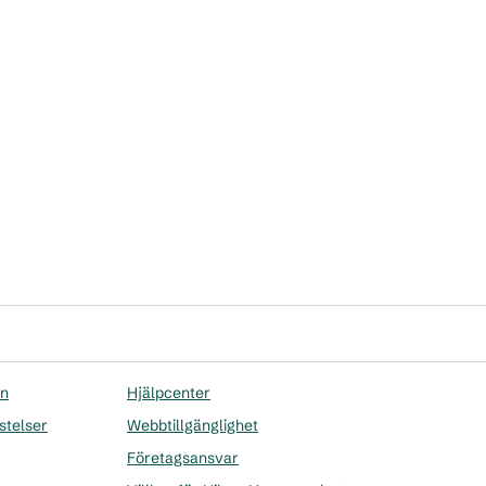
on
Hjälpcenter
stelser
Webbtillgänglighet
Företagsansvar