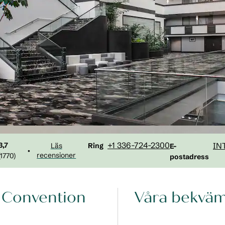
Ring
Email
+1 336-724-2300
IN
3,7
Ring
Läs
E-
•
recensioner
1770
)
postadress
on Convention
Våra bekväm