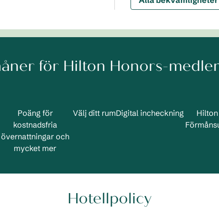
Alla bekvämligheter
åner för Hilton Honors-medl
Poäng för
Välj ditt rum
Digital incheckning
Hilto
kostnadsfria
Förmånsu
övernattningar och
mycket mer
Hotellpolicy