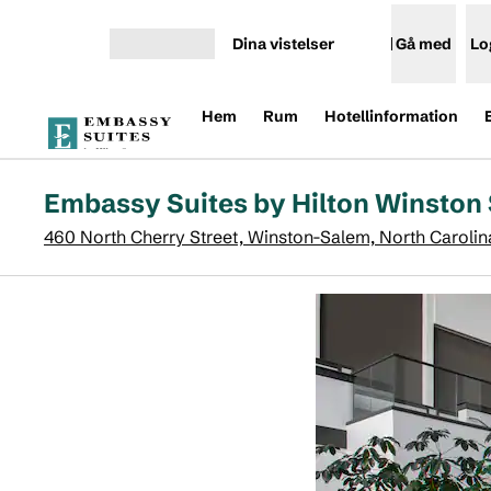
Gå vidare till innehållet
Dina vistelser
Gå med
Lo
Öppna meny
Hem
Rum
Hotellinformation
Embassy Suites by Hilton Winston
460 North Cherry Street, Winston-Salem, North Carolin