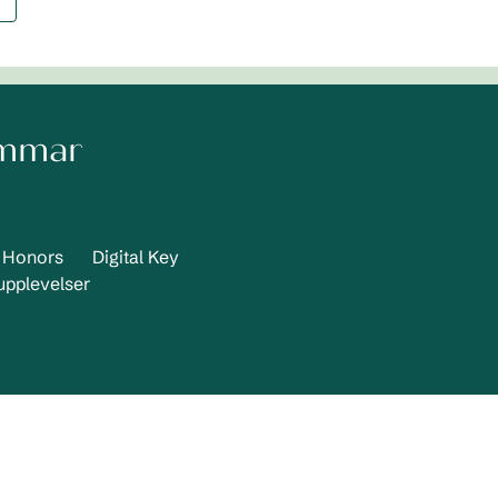
emmar
n Honors
Digital Key
pplevelser