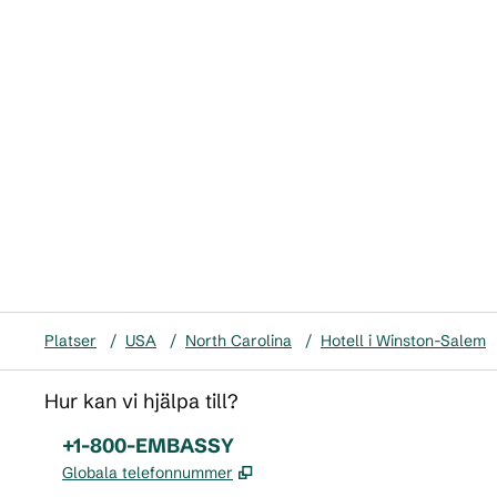
Platser
/
USA
/
North Carolina
/
Hotell i Winston-Salem
Hur kan vi hjälpa till?
Telefon:
+1-800-EMBASSY
,
Öppnas i ny flik
Globala telefonnummer