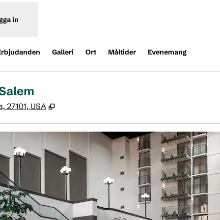
gga in
Erbjudanden
Galleri
Ort
Måltider
Evenemang
 Salem
,
Öppnas i ny flik
a, 27101, USA