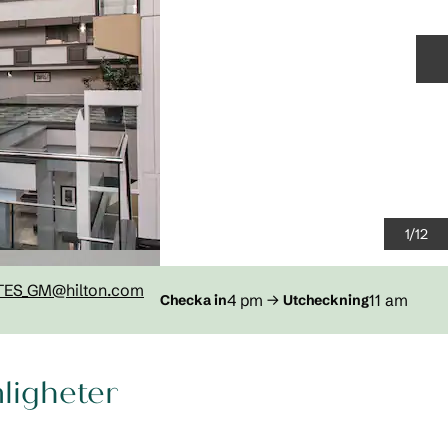
N
1
/
12
TES_GM
@hilton.com
4 pm
→
11 am
Checka in
Utcheckning
ligheter