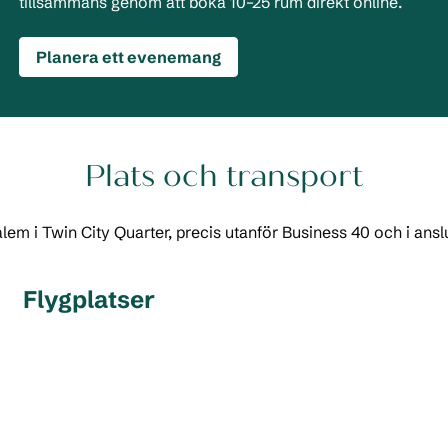
tillsammans genom att boka 10–25 rum direkt online.
Planera ett evenemang
Plats och transport
alem i Twin City Quarter, precis utanför Business 40 och i ansl
Flygplatser