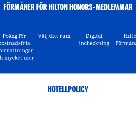
FÖRMÅNER FÖR HILTON HONORS-MEDLEMMAR
Poäng för
Välj ditt rum
Digital
Hilt
kostnadsfria
incheckning
Förmåns
vernattningar
ch mycket mer
HOTELLPOLICY