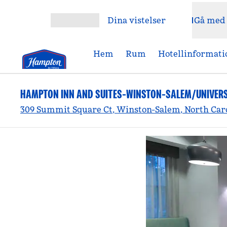
Gå vidare till innehållet
Dina vistelser
Gå med
Öppna meny
Hem
Rum
Hotellinformati
HAMPTON INN AND SUITES-WINSTON-SALEM/UNIVERS
309 Summit Square Ct, Winston-Salem, North Caro