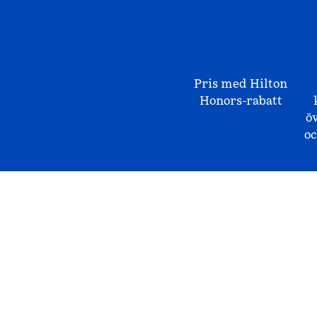
Pris med Hilton
Honors-rabatt
ö
o