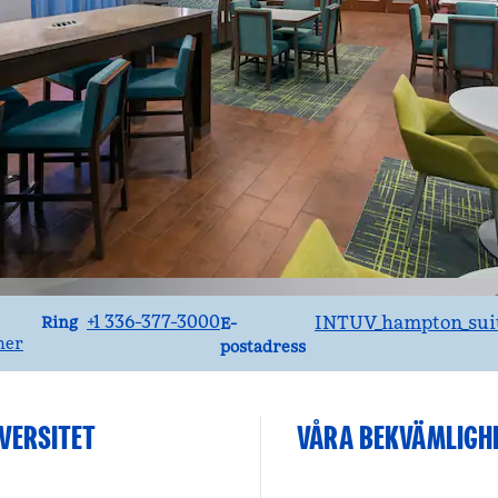
Ring
Email
+1 336-377-3000
INTUV_hampton_sui
Ring
E-
ner
postadress
VERSITET
VÅRA BEKVÄMLIGH