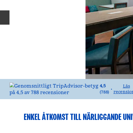
Föregående bild
4,5
Läs
•
recensio
(
788
)
ENKEL ÅTKOMST TILL NÄRLIGGANDE UNI