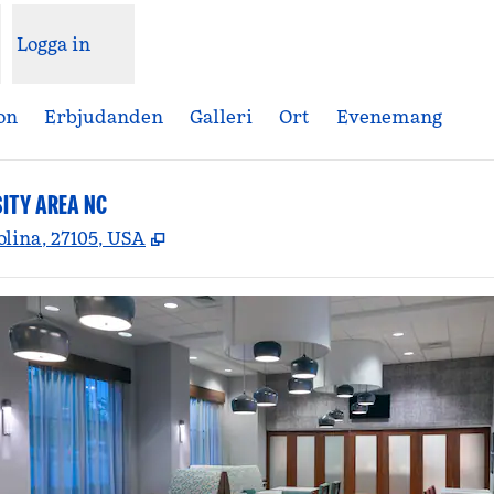
Logga in
on
Erbjudanden
Galleri
Ort
Evenemang
ITY AREA NC
,
Öppnas i ny flik
lina, 27105, USA