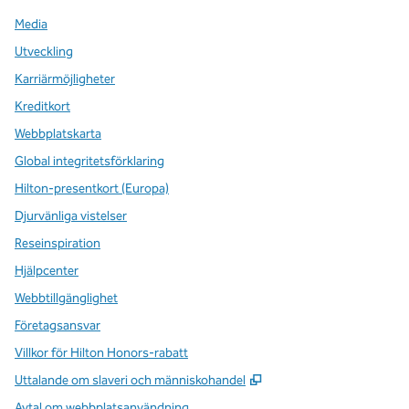
Media
Utveckling
Karriärmöjligheter
Kreditkort
Webbplatskarta
Global integritetsförklaring
Hilton-presentkort (Europa)
Djurvänliga vistelser
Reseinspiration
Hjälpcenter
Webbtillgänglighet
Företagsansvar
Villkor för Hilton Honors-rabatt
,
Öppnas i ny flik
Uttalande om slaveri och människohandel
Avtal om webbplatsanvändning