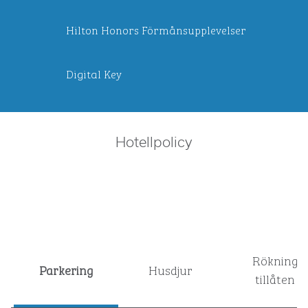
Hilton Honors Förmånsupplevelser
Digital Key
Hotellpolicy
Rökning
Parkering
Husdjur
tillåten