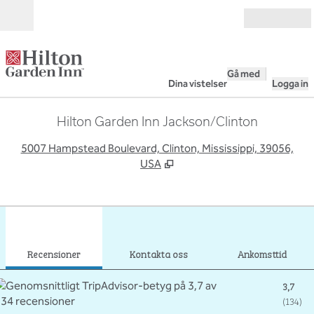
Gå vidare till innehållet
Öppna
Gå med
Dina vistelser
Logga in
Hilton Garden Inn Jackson/Clinton
,
Ö
5007 Hampstead Boulevard, Clinton, Mississippi, 39056,
USA
1
/
12
föregående bild
nästa
1 av 12
Kontakta oss
Recensioner
Kontakta oss
Ankomsttid
3,7
(
134
)