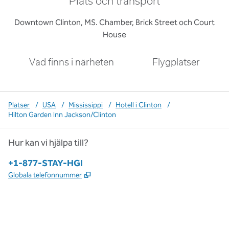
Plats och transport
Downtown Clinton, MS. Chamber, Brick Street och Court
House
Vad finns i närheten
Flygplatser
Platser
/
USA
/
Mississippi
/
Hotell i Clinton
/
Hilton Garden Inn Jackson/Clinton
Hur kan vi hjälpa till?
Telefon:
+1-877-STAY-HGI
,
Öppnas i ny flik
Globala telefonnummer
x
facebook
instagram
,
öppnas i en ny flik
,
öppnas i en ny flik
,
öppnas i en ny flik