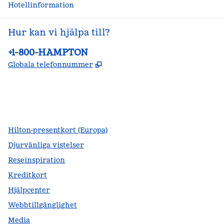
Hotellinformation
Hur kan vi hjälpa till?
Telefon:
+1-800-HAMPTON
,
Öppnas i ny flik
Globala telefonnummer
facebook
x
instagram
,
öppnas i en ny flik
,
öppnas i en ny flik
,
öppnas i en ny flik
Hilton-presentkort (Europa)
Djurvänliga vistelser
Reseinspiration
Kreditkort
Hjälpcenter
Webbtillgänglighet
Media