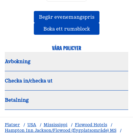
, Öppnar ny flik
Begär evenemangspris
,
Öppnar ny flik
Boka ett rumsblock
VÅRA POLICYER
Avbokning
Checka in/checka ut
Betalning
Platser
/
USA
/
Mississippi
/
Flowood Hotels
/
Hampton Inn Jackson/Flowood (flygplatsområde) MS
/