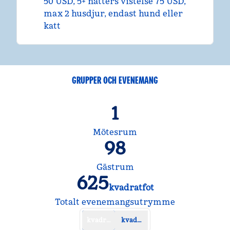
50 USD, 5+ nätters vistelse 75 USD,
max 2 husdjur, endast hund eller
katt
GRUPPER OCH EVENEMANG
1
Mötesrum
98
Gästrum
625
kvadratfot
Kvadratfot
Totalt evenemangsutrymme
kvadratfot
kvadratmeter