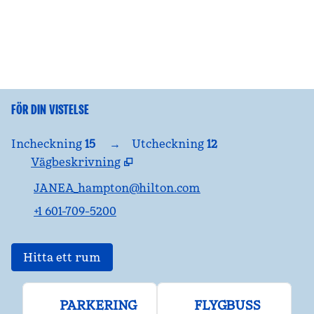
FÖR DIN VISTELSE
Incheckning
15
→
Utcheckning
12
Vägbeskrivning
,
Öppnar ny flik
JANEA_hampton@hilton.com
+1 601-709-5200
Hitta ett rum
PARKERING
FLYGBUSS