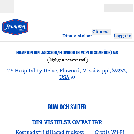
Gå vidare till innehållet
Öppna
Gå med
Dina vistelser
Logga in
HAMPTON INN JACKSON/FLOWOOD (FLYGPLATSOMRÅDE) MS
Nyligen renoverad
,
Ö
115 Hospitality Drive, Flowood, Mississippi, 39232,
USA
RUM OCH SVITER
DIN VISTELSE OMFATTAR
Kostnadsfri tillagad frukost
Gratis Wi-Fi