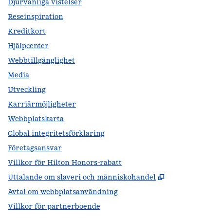
Djurvänliga vistelser
Reseinspiration
Kreditkort
Hjälpcenter
Webbtillgänglighet
Media
Utveckling
Karriärmöjligheter
Webbplatskarta
Global integritetsförklaring
Företagsansvar
Villkor för Hilton Honors-rabatt
,
Öppnas i ny f
Uttalande om slaveri och människohandel
Avtal om webbplatsanvändning
Villkor för partnerboende