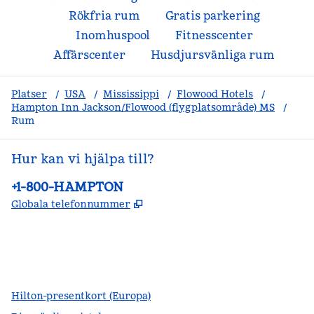
Rökfria rum
Gratis parkering
Inomhuspool
Fitnesscenter
Affärscenter
Husdjursvänliga rum
Platser
/
USA
/
Mississippi
/
Flowood Hotels
/
Hampton Inn Jackson/Flowood (flygplatsområde) MS
/
Rum
Hur kan vi hjälpa till?
Telefon:
+1-800-HAMPTON
,
Öppnas i ny flik
Globala telefonnummer
facebook
x
instagram
,
öppnas i en ny flik
,
öppnas i en ny flik
,
öppnas i en ny flik
Hilton-presentkort (Europa)