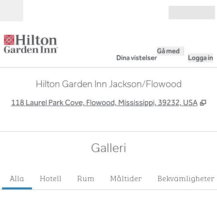
Gå vidare till innehållet
Öppna
Gå med
Dina vistelser
Logga in
Hilton Garden Inn Jackson/Flowood
,
Öp
118 Laurel Park Cove, Flowood, Mississippi, 39232, USA
Galleri
Alla
Hotell
Rum
Måltider
Bekvämligheter