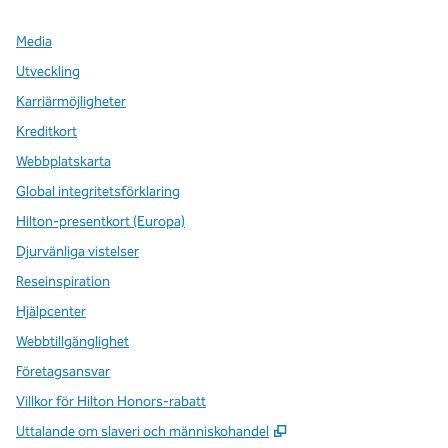
Media
Utveckling
Karriärmöjligheter
Kreditkort
Webbplatskarta
Global integritetsförklaring
Hilton-presentkort (Europa)
Djurvänliga vistelser
Reseinspiration
Hjälpcenter
Webbtillgänglighet
Företagsansvar
Villkor för Hilton Honors-rabatt
,
Öppnas i ny flik
Uttalande om slaveri och människohandel