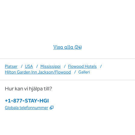
Visa alla (24)
Platser
/
USA
/
Mississippi
/
Flowood Hotels
/
Hilton Garden Inn Jackson/Flowood
/
Galleri
Hur kan vi hjälpa till?
Telefon:
+1-877-STAY-HGI
,
Öppnas i ny flik
Globala telefonnummer
x
facebook
instagram
,
öppnas i en ny flik
,
öppnas i en ny flik
,
öppnas i en ny flik