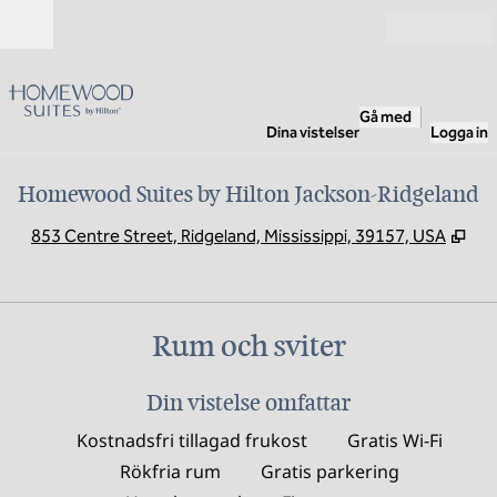
Gå vidare till innehållet
Öppna
Gå med
Dina vistelser
Logga in
Homewood Suites by Hilton Jackson-Ridgeland
,
Öpp
853 Centre Street, Ridgeland, Mississippi, 39157, USA
Rum och sviter
Din vistelse omfattar
Kostnadsfri tillagad frukost
Gratis Wi-Fi
Rökfria rum
Gratis parkering