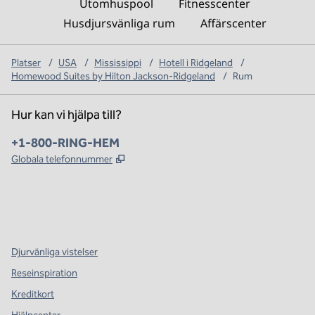
Utomhuspool
Fitnesscenter
Husdjursvänliga rum
Affärscenter
Platser
/
USA
/
Mississippi
/
Hotell i Ridgeland
/
Homewood Suites by Hilton Jackson-Ridgeland
/
Rum
Hur kan vi hjälpa till?
Telefon:
+1-800-RING-HEM
,
Öppnas i ny flik
Globala telefonnummer
x
facebook
instagram
,
öppnas i en ny flik
,
öppnas i en ny flik
,
öppnas i en ny flik
Djurvänliga vistelser
Reseinspiration
Kreditkort