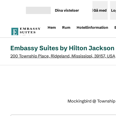
Gå vidare till innehållet
Dina vistelser
Gå med
Lo
Öppna meny
Hem
Rum
Hotellinformation
Embassy Suites by Hilton Jackson
200 Township Place, Ridgeland, Mississippi, 39157, USA
Mockingbird @ Township ä
1
/
4