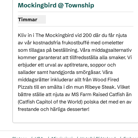
föregående bild
näst
1 av 4
Mockingbird @ Township
Timmar
Visa timmar för Mockingbird @ Township
Kliv in i The Mockingbird vid 200 där du får njuta 
av vår kostnadsfria frukostbuffé med omeletter 
som tillagas på beställning. Våra middagsalternativ 
kommer garanterat att tillfredsställa alla smaker. Vi 
erbjuder ett urval av aptitretare, soppor och 
sallader samt handgjorda smörgåsar. Våra 
middagsrätter inkluderar allt från Wood Fired 
Pizza's till en smälta i din mun Ribeye Steak. Vilket 
bättre ställe att njuta av MS Farm Raised Catfish än 
(Catfish Capitol of the World) polska det med en av 
frestande och härliga desserter!