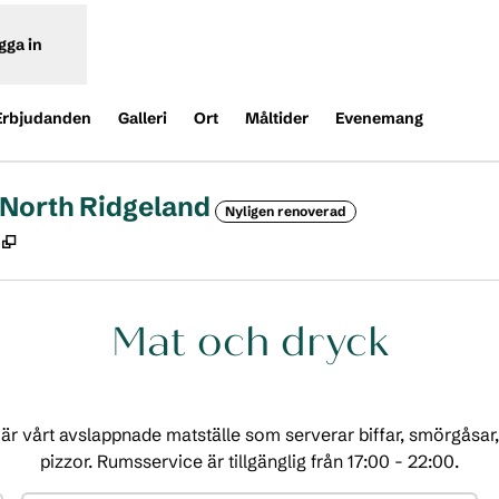
gga in
Erbjudanden
Galleri
Ort
Måltider
Evenemang
 North Ridgeland
Nyligen renoverad
,
Öppnas i ny flik
Mat och dryck
r vårt avslappnade matställe som serverar biffar, smörgåsar,
pizzor. Rumsservice är tillgänglig från 17:00 - 22:00.