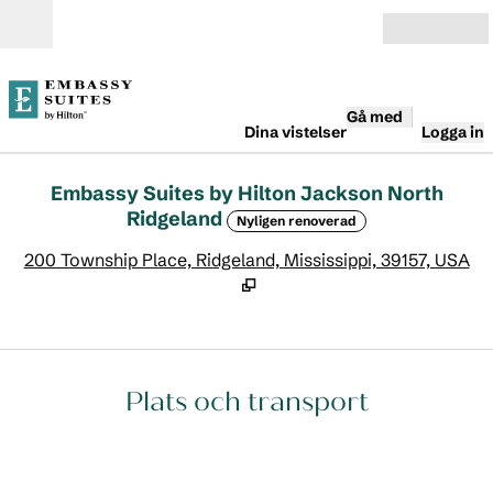
Gå vidare till innehållet
Öppna
Gå med
Dina vistelser
Logga in
Embassy Suites by Hilton Jackson North
Ridgeland
Nyligen renoverad
,
Ö
200 Township Place, Ridgeland, Mississippi, 39157, USA
Plats och transport