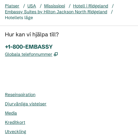
Platser
/
USA
/
Mississippi
/
Hotell i Ridgeland
/
Embassy Suites by Hilton Jackson North Ridgeland
/
Hotellets läge
Hur kan vi hjälpa till?
Telefon:
+1-800-EMBASSY
,
Öppnas i ny flik
Globala telefonnummer
x
facebook
instagram
,
öppnas i en ny flik
,
öppnas i en ny flik
,
öppnas i en ny flik
Reseinspiration
Djurvänliga vistelser
Media
Kreditkort
Utveckling