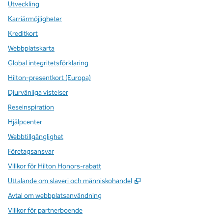
Utveckling
Karriärmöjligheter
Kreditkort
Webbplatskarta
Global integritetsförklaring
Hilton-presentkort (Europa)
Djurvänliga vistelser
Reseinspiration
Hjälpcenter
Webbtillgänglighet
Företagsansvar
Villkor för Hilton Honors-rabatt
,
Öppnas i ny flik
Uttalande om slaveri och människohandel
Avtal om webbplatsanvändning
Villkor för partnerboende