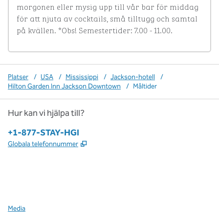
morgonen eller mysig upp till vår bar för middag 
för att njuta av cocktails, små tilltugg och samtal 
på kvällen. *Obs! Semestertider: 7.00 - 11.00.
Platser
/
USA
/
Mississippi
/
Jackson-hotell
/
Hilton Garden Inn Jackson Downtown
/
Måltider
Hur kan vi hjälpa till?
Telefon:
+1-877-STAY-HGI
,
Öppnas i ny flik
Globala telefonnummer
x
facebook
instagram
,
öppnas i en ny flik
,
öppnas i en ny flik
,
öppnas i en ny flik
Media