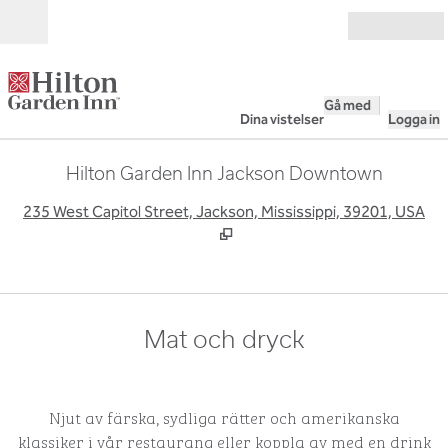
Gå vidare till innehållet
Öppna
Gå med
Dina vistelser
Logga in
Hilton Garden Inn Jackson Downtown
,
Ö
235 West Capitol Street, Jackson, Mississippi, 39201, USA
Mat och dryck
Njut av färska, sydliga rätter och amerikanska
klassiker i vår restaurang eller koppla av med en drink