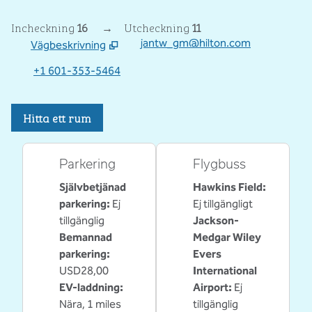
Incheckning
16
→
Utcheckning
11
jantw_gm@hilton.com
Vägbeskrivning
,
Öppnar ny flik
+1 601-353-5464
Hitta ett rum
Parkering
Flygbuss
Självbetjänad
Hawkins Field
:
parkering
:
Ej
Ej tillgängligt
tillgänglig
Jackson-
Bemannad
Medgar Wiley
parkering
:
Evers
USD28,00
International
EV-laddning
:
Airport
:
Ej
Nära, 1 miles
tillgänglig