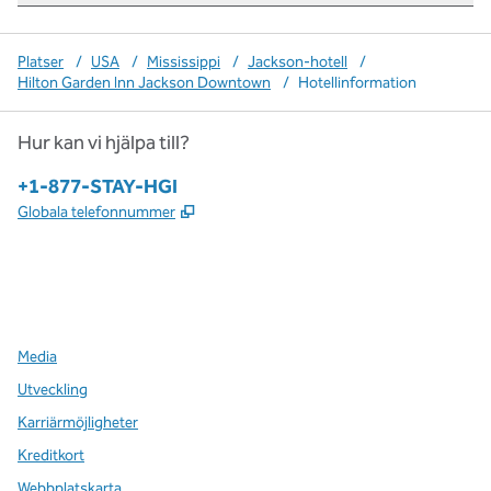
Platser
/
USA
/
Mississippi
/
Jackson-hotell
/
Hilton Garden Inn Jackson Downtown
/
Hotellinformation
Hur kan vi hjälpa till?
Telefon:
+1-877-STAY-HGI
,
Öppnas i ny flik
Globala telefonnummer
x
facebook
instagram
,
öppnas i en ny flik
,
öppnas i en ny flik
,
öppnas i en ny flik
Media
Utveckling
Karriärmöjligheter
Kreditkort
Webbplatskarta