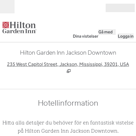
Gå vidare till innehållet
Öppna
Gå med
Dina vistelser
Logga in
Hilton Garden Inn Jackson Downtown
,
Ö
235 West Capitol Street, Jackson, Mississippi, 39201, USA
Hotellinformation
Hitta alla detaljer du behöver för en fantastisk vistelse
på Hilton Garden Inn Jackson Downtown.