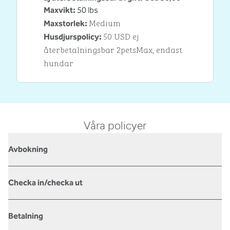
Maxvikt:
50 lbs
Medium
Maxstorlek:
50 USD ej
Husdjurspolicy:
återbetalningsbar 2petsMax, endast
hundar
Våra policyer
Avbokning
Checka in/checka ut
Betalning