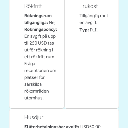
Rökfritt
Frukost
Rökningsrum
Tillgänglig mot
tillgängliga:
Nej
en avgift
Full
Rökningspolicy:
Typ:
En avgift på upp
till 250 USD tas
ut för rökning i
ett rökfritt rum.
Fråga
receptionen om
platser för
särskilda
rökområden
utomhus.
Husdjur
Ej återbetalningsbar avgift:
USD50,00