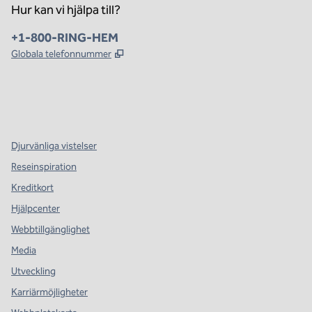
Hur kan vi hjälpa till?
Telefon:
+1-800-RING-HEM
,
Öppnas i ny flik
Globala telefonnummer
x
facebook
instagram
,
öppnas i en ny flik
,
öppnas i en ny flik
,
öppnas i en ny flik
Djurvänliga vistelser
Reseinspiration
Kreditkort
Hjälpcenter
Webbtillgänglighet
Media
Utveckling
Karriärmöjligheter