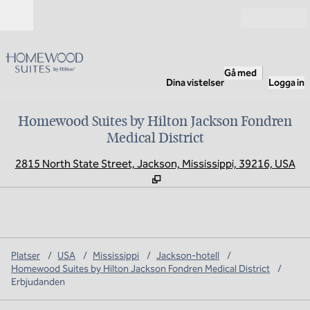
Gå vidare till innehållet
Öppna
Gå med
Dina vistelser
Logga in
Homewood Suites by Hilton Jackson Fondren
Medical District
,
Ö
2815 North State Street, Jackson, Mississippi, 39216, USA
Platser
/
USA
/
Mississippi
/
Jackson-hotell
/
Homewood Suites by Hilton Jackson Fondren Medical District
/
Erbjudanden