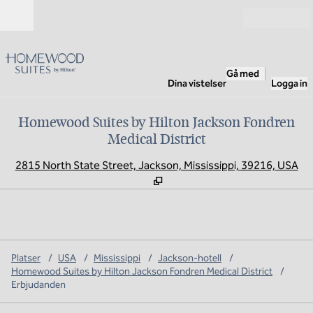
Gå vidare till innehållet
Öppna
Gå med
Dina vistelser
Logga in
Homewood Suites by Hilton Jackson Fondren
Medical District
,
Ö
2815 North State Street, Jackson, Mississippi, 39216, USA
Platser
/
USA
/
Mississippi
/
Jackson-hotell
/
Homewood Suites by Hilton Jackson Fondren Medical District
/
Erbjudanden