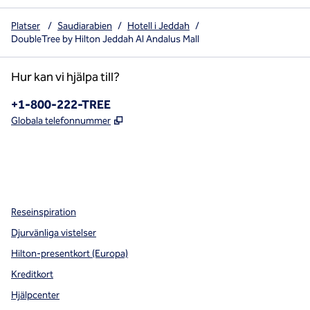
Platser
/
Saudiarabien
/
Hotell i Jeddah
/
DoubleTree by Hilton Jeddah Al Andalus Mall
Hur kan vi hjälpa till?
Telefon:
+1-800-222-TREE
,
Öppnas i ny flik
Globala telefonnummer
x
facebook
instagram
,
öppnas i en ny flik
,
öppnas i en ny flik
,
öppnas i en ny flik
Reseinspiration
Djurvänliga vistelser
Hilton-presentkort (Europa)
Kreditkort
Hjälpcenter