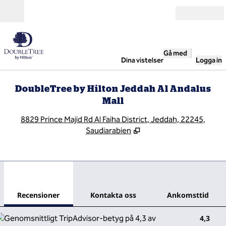
Gå vidare till innehållet
Öppna
Gå med
Dina vistelser
Logga in
DoubleTree by Hilton Jeddah Al Andalus
Mall
,
Ö
8829 Prince Majid Rd Al Faiha District, Jeddah, 22245,
Saudiarabien
1
/
12
föregående bild
nästa
1 av 12
Kontakta oss
Recensioner
Kontakta oss
Ankomsttid
4,3