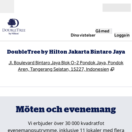
Gå vidare till innehållet
Öppna
Gå med
Dina vistelser
Logga in
DoubleTree by Hilton Jakarta Bintaro Jaya
,
Ö
Jl. Boulevard Bintaro Jaya Blok O-2 Pondok Jaya, Pondok
Aren, Tangerang Selatan, 15227, Indonesien
1
/
17
föregående bild
nästa
1 av 17
Möten och evenemang
Vi erbjuder över 30 000 kvadratfot
evenemangsutrymme, inklusive 11 lokaler med flera