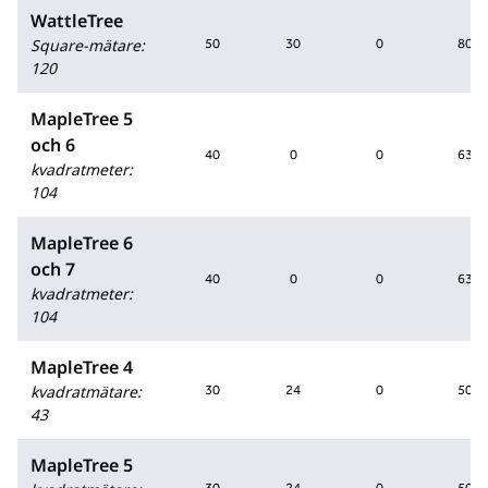
WattleTree
Square-mätare
:
50
30
0
80
120
MapleTree 5
och 6
40
0
0
63
kvadratmeter
:
104
MapleTree 6
och 7
40
0
0
63
kvadratmeter
:
104
MapleTree 4
kvadratmätare
:
30
24
0
50
43
MapleTree 5