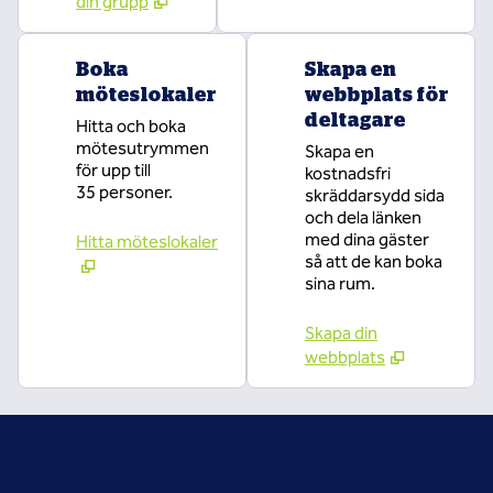
din grupp
Boka
Skapa en
möteslokaler
webbplats för
deltagare
Hitta och boka
mötesutrymmen
Skapa en
för upp till
kostnadsfri
35 personer.
skräddarsydd sida
och dela länken
med dina gäster
Hitta möteslokaler
så att de kan boka
sina rum.
Skapa din
webbplats