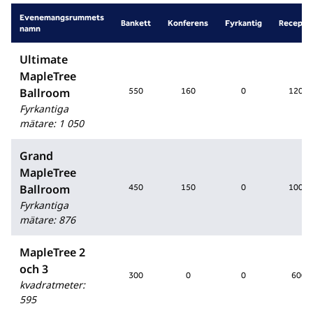
Evenemangsrummets
Bankett
Konferens
Fyrkantig
Recepti
namn
Ultimate
MapleTree
Ballroom
550
160
0
1200
Fyrkantiga
mätare
:
1 050
Grand
MapleTree
Ballroom
450
150
0
1000
Fyrkantiga
mätare
:
876
MapleTree 2
och 3
300
0
0
600
kvadratmeter
:
595