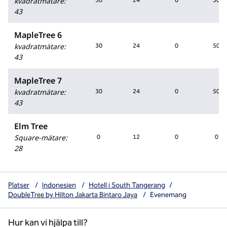
kvadratmätare
:
30
24
0
50
43
MapleTree 6
kvadratmätare
:
30
24
0
50
43
MapleTree 7
kvadratmätare
:
30
24
0
50
43
Elm Tree
Square-mätare
:
0
12
0
0
28
Platser
/
Indonesien
/
Hotell i South Tangerang
/
DoubleTree by Hilton Jakarta Bintaro Jaya
/
Evenemang
Hur kan vi hjälpa till?