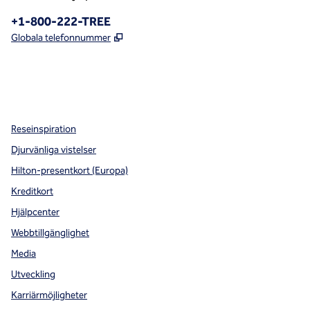
Telefon:
+1-800-222-TREE
,
Öppnas i ny flik
Globala telefonnummer
x
facebook
instagram
,
öppnas i en ny flik
,
öppnas i en ny flik
,
öppnas i en ny flik
Reseinspiration
Djurvänliga vistelser
Hilton-presentkort (Europa)
Kreditkort
Hjälpcenter
Webbtillgänglighet
Media
Utveckling
Karriärmöjligheter