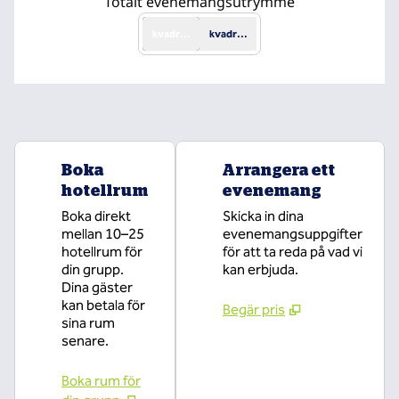
Totalt evenemangsutrymme
kvadratmeter
kvadratfot
Boka
Arrangera ett
hotellrum
evenemang
Boka direkt
Skicka in dina
mellan 10–25
evenemangsuppgifter
hotellrum för
för att ta reda på vad vi
din grupp.
kan erbjuda.
Dina gäster
kan betala för
Begär pris
sina rum
senare.
Boka rum för