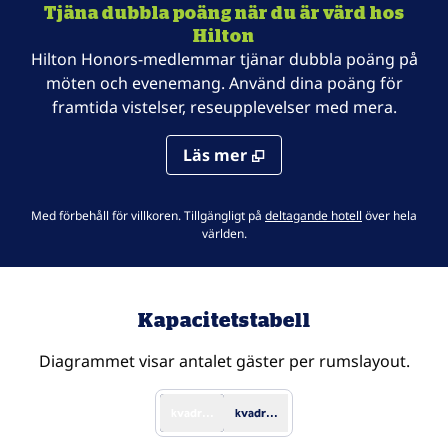
Tjäna dubbla poäng när du är värd hos
Hilton
Hilton Honors-medlemmar tjänar dubbla poäng på
möten och evenemang. Använd dina poäng för
framtida vistelser, reseupplevelser med mera.
Läs mer
.
Öppnar ny flik
Med förbehåll för villkoren. Tillgängligt på
deltagande hotell
över hela
världen.
Kapacitetstabell
Diagrammet visar antalet gäster per rumslayout.
kvadratmeter
kvadratfot