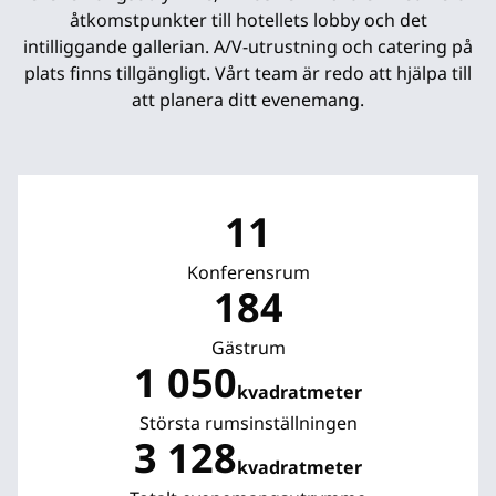
åtkomstpunkter till hotellets lobby och det
intilliggande gallerian. A/V-utrustning och catering på
plats finns tillgängligt. Vårt team är redo att hjälpa till
att planera ditt evenemang.
11
Konferensrum
184
Gästrum
1 050
kvadratmeter
Kvadratmeter
Största rumsinställningen
3 128
kvadratmeter
Kvadratmeter