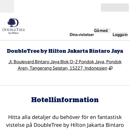
Gå vidare till innehållet
Öppna
Gå med
Dina vistelser
Logga in
DoubleTree by Hilton Jakarta Bintaro Jaya
,
Ö
Jl. Boulevard Bintaro Jaya Blok O-2 Pondok Jaya, Pondok
Aren, Tangerang Selatan, 15227, Indonesien
Hotellinformation
Hitta alla detaljer du behöver för en fantastisk
vistelse på DoubleTree by Hilton Jakarta Bintaro