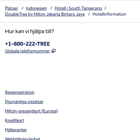
Platser
/
Indonesien
/
Hotell i South Tangerang
/
DoubleTree by Hilton Jakarta Bintaro Jaya
/
Hotellinformation
Hur kan vi hjälpa till?
Telefon:
+1-800-222-TREE
,
Öppnas i ny flik
Globala telefonnummer
x
facebook
instagram
,
öppnas i en ny flik
,
öppnas i en ny flik
,
öppnas i en ny flik
Reseinspiration
Djurvänliga vistelser
Hilton-presentkort (Europa)
Kreditkort
Hjälpcenter
Webbtillgänglighet