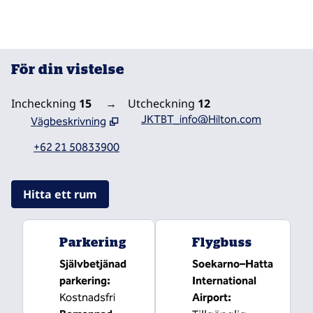
För din vistelse
Incheckning
15
→
Utcheckning
12
JKTBT_info@Hilton.com
Vägbeskrivning
,
Öppnar ny flik
+62 21 50833900
Hitta ett rum
Parkering
Flygbuss
Självbetjänad
Soekarno–Hatta
parkering
:
International
Kostnadsfri
Airport
: