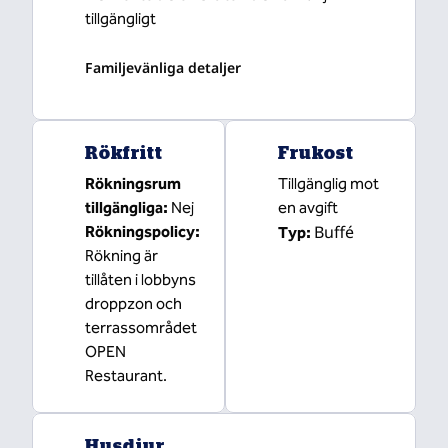
tillgängligt
Familjevänliga detaljer
Rökfritt
Frukost
Rökningsrum
Tillgänglig mot
tillgängliga:
Nej
en avgift
Buffé
Rökningspolicy:
Typ:
Rökning är
tillåten i lobbyns
droppzon och
terrassområdet
OPEN
Restaurant.
Husdjur