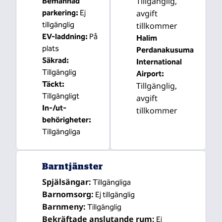
Tillgänglig
,
Bemannad
parkering
:
Ej
avgift
tillgänglig
tillkommer
EV-laddning
:
På
Halim
plats
Perdanakusuma
Säkrad
:
International
Tillgänglig
Airport
:
Täckt
:
Tillgänglig
,
Tillgängligt
avgift
In-/ut-
tillkommer
behörigheter
:
Tillgängliga
Barntjänster
Spjälsängar
:
Tillgängliga
Barnomsorg
:
Ej tillgänglig
Barnmeny
:
Tillgänglig
Bekräftade anslutande rum
:
Ej