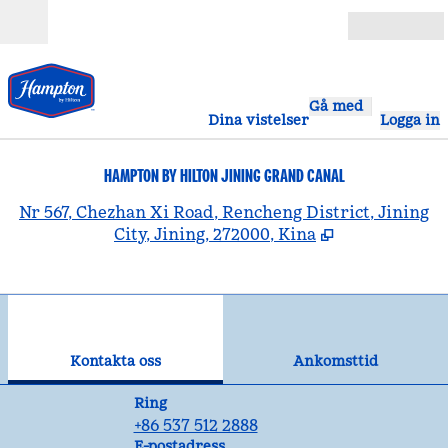
Gå vidare till innehållet
Öppna
Gå med
Dina vistelser
Logga in
HAMPTON BY HILTON JINING GRAND CANAL
,
Ö
Nr 567, Chezhan Xi Road, Rencheng District, Jining
City, Jining, 272000, Kina
1
/
12
föregående bild
näst
1 av 12
Kontakta oss
Kontakta oss
Ankomsttid
Samtal
Ring
+86 537 512 2888
E-postJNGCN
E-postadress