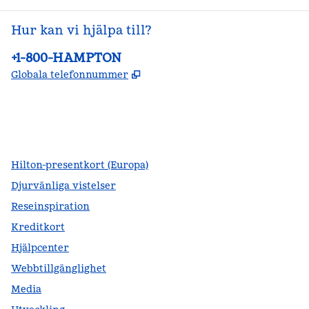
Hur kan vi hjälpa till?
Telefon:
+1-800-HAMPTON
,
Öppnas i ny flik
Globala telefonnummer
facebook
x
instagram
,
öppnas i en ny flik
,
öppnas i en ny flik
,
öppnas i en ny flik
Hilton-presentkort (Europa)
Djurvänliga vistelser
Reseinspiration
Kreditkort
Hjälpcenter
Webbtillgänglighet
Media