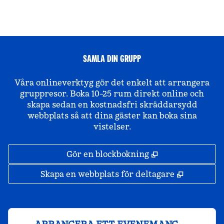
SAMLA DIN GRUPP
Våra onlineverktyg gör det enkelt att arrangera
gruppresor. Boka 10–25 rum direkt online och
skapa sedan en kostnadsfri skräddarsydd
webbplats så att dina gäster kan boka sina
vistelser.
,
Öppnas i ny fli
Gör en blockbokning
,
Öppnas i 
Skapa en webbplats för deltagare