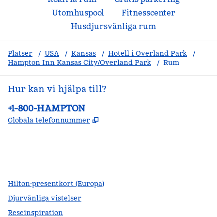
Utomhuspool
Fitnesscenter
Husdjursvänliga rum
Platser
/
USA
/
Kansas
/
Hotell i Overland Park
/
Hampton Inn Kansas City/Overland Park
/
Rum
Hur kan vi hjälpa till?
Telefon:
+1-800-HAMPTON
,
Öppnas i ny flik
Globala telefonnummer
facebook
x
instagram
,
öppnas i en ny flik
,
öppnas i en ny flik
,
öppnas i en ny flik
Hilton-presentkort (Europa)
Djurvänliga vistelser
Reseinspiration