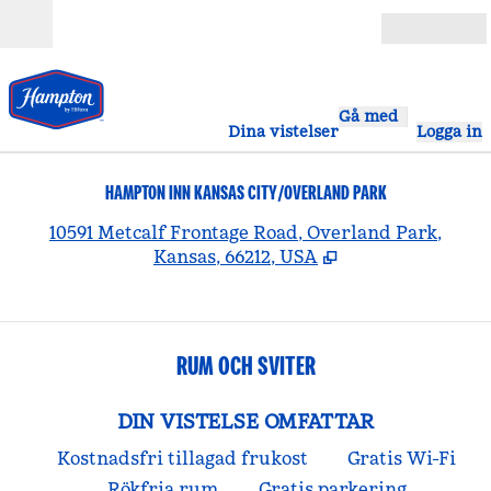
Gå vidare till innehållet
Öppna
Gå med
Dina vistelser
Logga in
HAMPTON INN KANSAS CITY/OVERLAND PARK
,
Ö
10591 Metcalf Frontage Road, Overland Park,
Kansas, 66212, USA
RUM OCH SVITER
DIN VISTELSE OMFATTAR
Kostnadsfri tillagad frukost
Gratis Wi-Fi
Rökfria rum
Gratis parkering