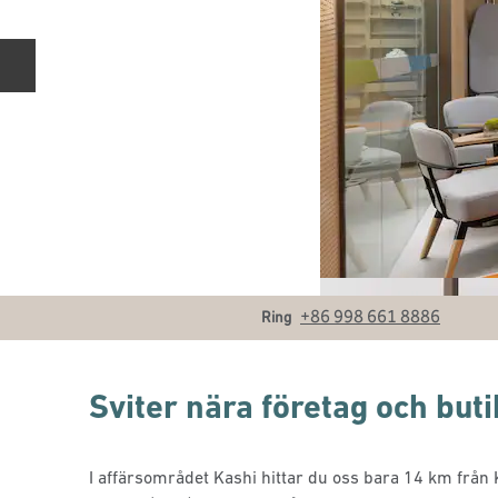
Föregående bild
Samtal
+86 998 661 8886
Ring
Sviter nära företag och buti
I affärsområdet Kashi hittar du oss bara 14 km från 