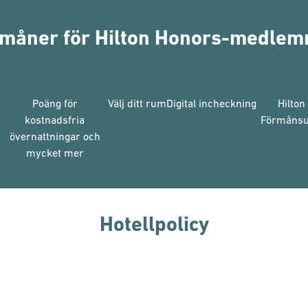
måner för Hilton Honors-medle
Poäng för
Välj ditt rum
Digital incheckning
Hilton
kostnadsfria
Förmånsu
övernattningar och
mycket mer
Hotellpolicy