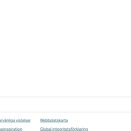
rvänliga vistelser
Webbplatskarta
seinspiration
Global integritetsförklaring