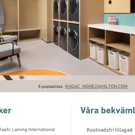
Email
KHGAC_HOME2
@HILTON.COM
E-postadress
ker
Våra bekväml
Kashi Laining International
Kostnadsfri tillagad