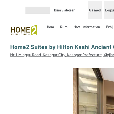
Gå vidare till innehållet
Dina vistelser
Gå med
Logga
Öppna meny
Hem
Rum
Hotellinformation
Erbj
Home2 Suites by Hilton Kashi Ancient 
Nr 1 Mingyu Road, Kashgar City, Kashgar Prefecture, Xinj