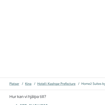
Platser
/
Kina
/
Hotell i Kashgar Prefecture
/
Home2 Suites by
Hur kan vi hjälpa till?