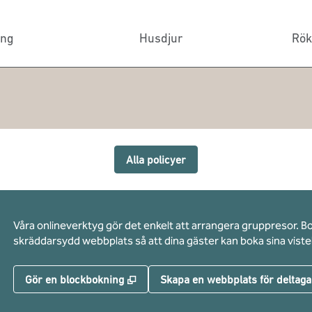
ing
Husdjur
Rök
Alla policyer
Våra onlineverktyg gör det enkelt att arrangera gruppresor. B
skräddarsydd webbplats så att dina gäster kan boka sina vistel
,
Öppnas i ny flik
Gör en blockbokning
Skapa en webbplats för deltaga