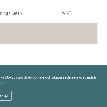
ning tillåten
Wi-Fi
oka 10–25 rum direkt online och skapa sedan en kostnadsfri
ser.
,
Öppnas i ny flik
re