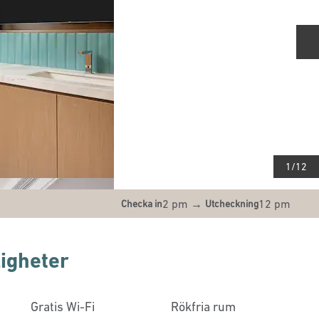
N
1
/
12
2 pm
→
12 pm
Checka in
Utcheckning
igheter
Gratis Wi-Fi
Rökfria rum