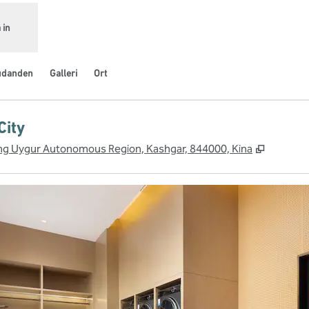
 in
udanden
Galleri
Ort
City
,
Öppnas i
iang Uygur Autonomous Region, Kashgar, 844000, Kina