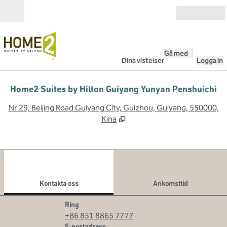
Gå vidare till innehållet
Öppna
Gå med
Dina vistelser
Logga in
Home2 Suites by Hilton Guiyang Yunyan Penshuichi
,
Ö
Nr 29, Beijing Road Guiyang City, Guizhou, Guiyang, 550000,
Kina
1
/
12
föregående bild
nästa
1 av 12
Kontakta oss
Kontakta oss
Ankomsttid
Samtal
Ring
+86 851 8865 7777
Email
E-postadress