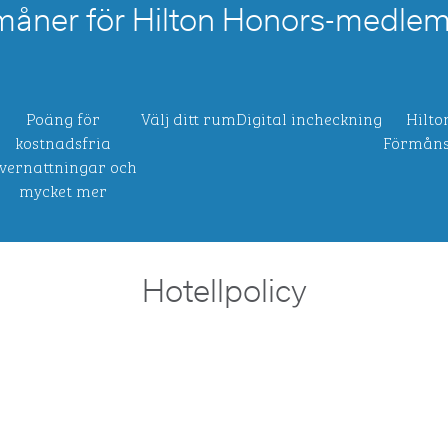
måner för Hilton Honors-medle
Poäng för
Välj ditt rum
Digital incheckning
Hilto
kostnadsfria
Förmåns
vernattningar och
mycket mer
Hotellpolicy