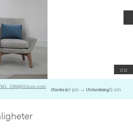
N
1
/
12
FWL_GM
@Hilton.com
3 pm
→
11 am
Checka in
Utcheckning
ligheter