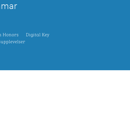
mmar
n Honors
Digital Key
upplevelser