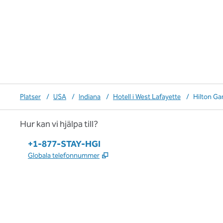
Platser
/
USA
/
Indiana
/
Hotell i West Lafayette
/
Hilton Ga
Hur kan vi hjälpa till?
Telefon:
+1-877-STAY-HGI
,
Öppnas i ny flik
Globala telefonnummer
x
facebook
instagram
,
öppnas i en ny flik
,
öppnas i en ny flik
,
öppnas i en ny flik