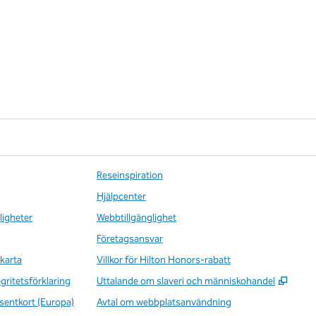
Reseinspiration
Hjälpcenter
ligheter
Webbtillgänglighet
Företagsansvar
karta
Villkor för Hilton Honors-rabatt
,
Öppna
egritetsförklaring
Uttalande om slaveri och människohandel
sentkort (Europa)
Avtal om webbplatsanvändning