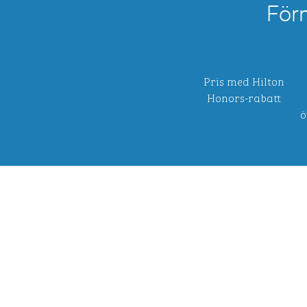
För
Pris med Hilton
Honors-rabatt
ö