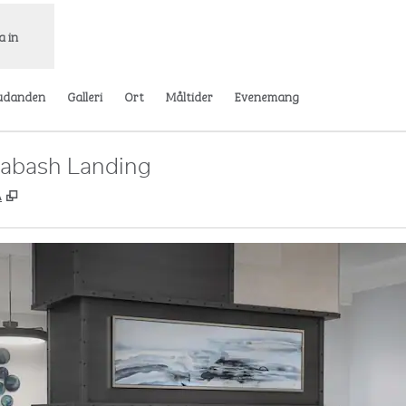
a in
udanden
Galleri
Ort
Måltider
Evenemang
Wabash Landing
,
Öppnas i ny flik
A