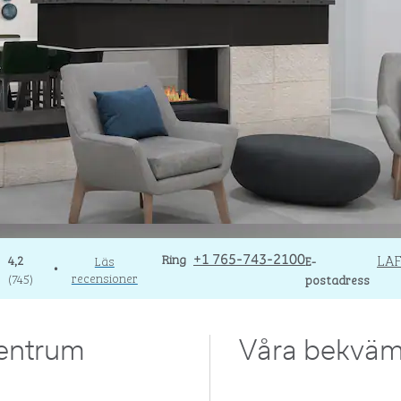
Ring
Ring
Email
LA
4,2
Läs
+1 765-743-2100
E-
•
recensioner
(
745
)
postadress
centrum
Våra bekväm