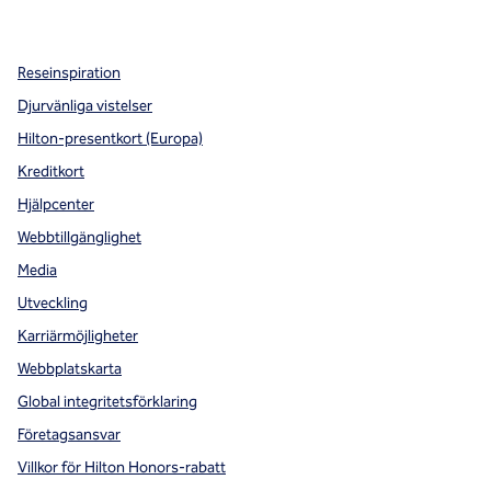
,
öppnas i en ny flik
,
öppnas i en ny flik
,
öppnas i en ny flik
Reseinspiration
Djurvänliga vistelser
Hilton-presentkort (Europa)
Kreditkort
Hjälpcenter
Webbtillgänglighet
Media
Utveckling
Karriärmöjligheter
Webbplatskarta
Global integritetsförklaring
Företagsansvar
Villkor för Hilton Honors-rabatt