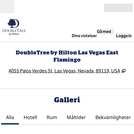
Gå vidare till innehållet
Öppna
Gå med
Dina vistelser
Logga in
DoubleTree by Hilton Las Vegas East
Flamingo
,
Öpp
4055 Palos Verdes St, Las Vegas, Nevada, 89119, USA
Galleri
Alla
Hotell
Rum
Måltider
Bekvämligheter