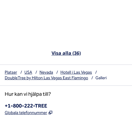
Visa alla (36)
Platser
/
USA
/
Nevada
/
Hotell i Las Vegas
/
DoubleTree by Hilton Las Vegas East Flamingo
/
Galleri
Hur kan vi hjälpa till?
Telefon:
+1-800-222-TREE
,
Öppnas i ny flik
Globala telefonnummer
x
facebook
instagram