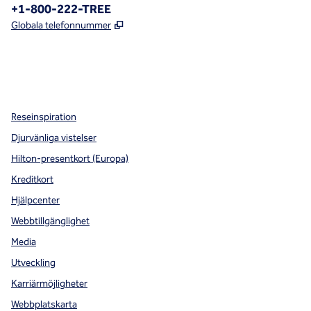
Telefon:
+1-800-222-TREE
,
Öppnas i ny flik
Globala telefonnummer
x
facebook
instagram
,
öppnas i en ny flik
,
öppnas i en ny flik
,
öppnas i en ny flik
Reseinspiration
Djurvänliga vistelser
Hilton-presentkort (Europa)
Kreditkort
Hjälpcenter
Webbtillgänglighet
Media
Utveckling
Karriärmöjligheter
Webbplatskarta