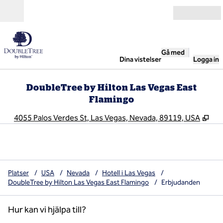
Gå vidare till innehållet
Öppna
Gå med
Dina vistelser
Logga in
DoubleTree by Hilton Las Vegas East
Flamingo
,
Öpp
4055 Palos Verdes St, Las Vegas, Nevada, 89119, USA
Platser
/
USA
/
Nevada
/
Hotell i Las Vegas
/
DoubleTree by Hilton Las Vegas East Flamingo
/
Erbjudanden
Hur kan vi hjälpa till?