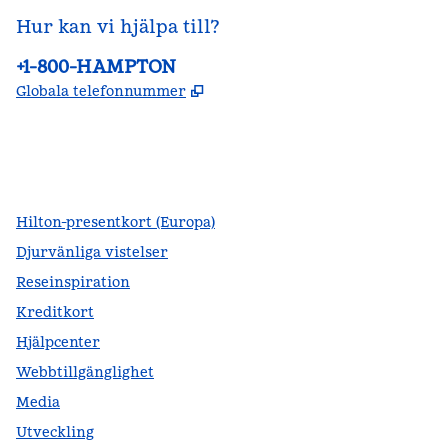
Hur kan vi hjälpa till?
Telefon:
+1-800-HAMPTON
,
Öppnas i ny flik
Globala telefonnummer
facebook
x
instagram
,
öppnas i en ny flik
,
öppnas i en ny flik
,
öppnas i en ny flik
Hilton-presentkort (Europa)
Djurvänliga vistelser
Reseinspiration
Kreditkort
Hjälpcenter
Webbtillgänglighet
Media
Utveckling