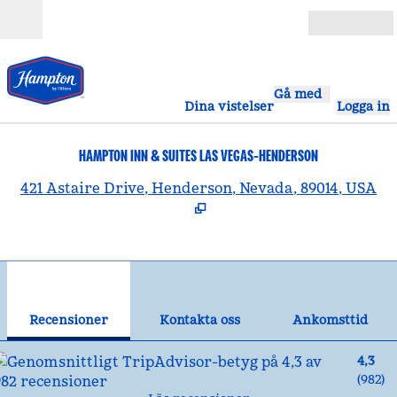
Gå vidare till innehållet
Öppna
Gå med
Dina vistelser
Logga in
HAMPTON INN & SUITES LAS VEGAS-HENDERSON
,
Ö
421 Astaire Drive, Henderson, Nevada, 89014, USA
1
/
12
föregående bild
näst
1 av 12
Kontakta oss
Recensioner
Kontakta oss
Ankomsttid
4,3
(
982
)