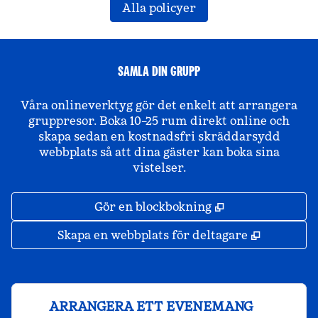
Alla policyer
SAMLA DIN GRUPP
Våra onlineverktyg gör det enkelt att arrangera
gruppresor. Boka 10–25 rum direkt online och
skapa sedan en kostnadsfri skräddarsydd
webbplats så att dina gäster kan boka sina
vistelser.
,
Öppnas i ny fli
Gör en blockbokning
,
Öppnas i 
Skapa en webbplats för deltagare
ARRANGERA ETT EVENEMANG