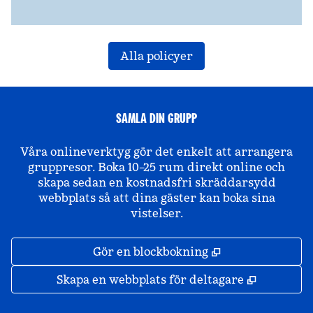
Alla policyer
SAMLA DIN GRUPP
Våra onlineverktyg gör det enkelt att arrangera
gruppresor. Boka 10–25 rum direkt online och
skapa sedan en kostnadsfri skräddarsydd
webbplats så att dina gäster kan boka sina
vistelser.
,
Öppnas i ny fli
Gör en blockbokning
,
Öppnas i 
Skapa en webbplats för deltagare