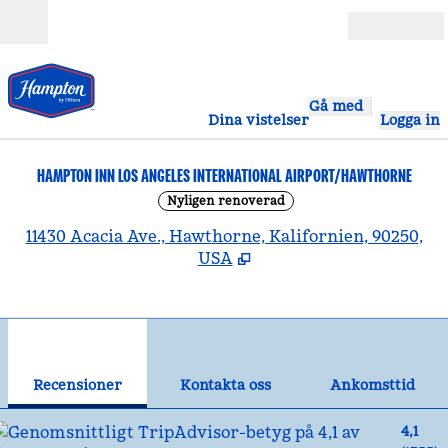
Gå vidare till innehållet
Öppna
Gå med
Dina vistelser
Logga in
HAMPTON INN LOS ANGELES INTERNATIONAL AIRPORT/HAWTHORNE
Nyligen renoverad
,
Ö
11430 Acacia Ave., Hawthorne, Kalifornien, 90250,
USA
1
/
12
föregående bild
näst
1 av 12
Kontakta oss
Recensioner
Kontakta oss
Ankomsttid
4,1