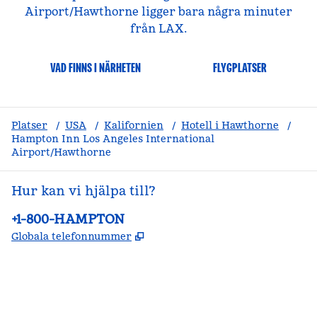
Airport/Hawthorne ligger bara några minuter
från LAX.
VAD FINNS I NÄRHETEN
FLYGPLATSER
Platser
/
USA
/
Kalifornien
/
Hotell i Hawthorne
/
Hampton Inn Los Angeles International
Airport/Hawthorne
Hur kan vi hjälpa till?
Telefon:
+1-800-HAMPTON
,
Öppnas i ny flik
Globala telefonnummer
facebook
x
instagram
,
öppnas i en ny flik
,
öppnas i en ny flik
,
öppnas i en ny flik