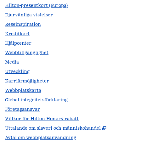
Hilton-presentkort (Europa)
Djurvänliga vistelser
Reseinspiration
Kreditkort
Hjälpcenter
Webbtillgänglighet
Media
Utveckling
Karriärmöjligheter
Webbplatskarta
Global integritetsförklaring
Företagsansvar
Villkor för Hilton Honors-rabatt
,
Öppnas i ny f
Uttalande om slaveri och människohandel
Avtal om webbplatsanvändning