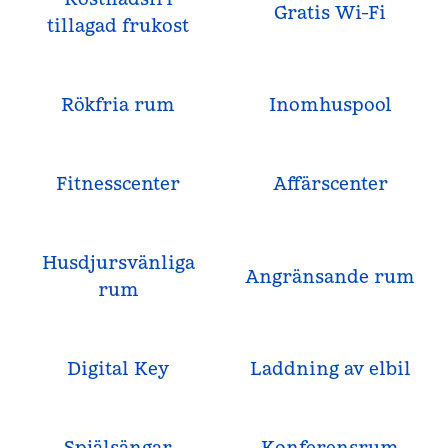
Gratis Wi-Fi
tillagad frukost
Rökfria rum
Inomhuspool
Fitnesscenter
Affärscenter
Husdjursvänliga
Angränsande rum
rum
Digital Key
Laddning av elbil
Spjälsängar
Konferensrum