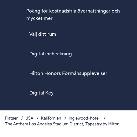
Poäng för kostnadsfria övernattningar och
mycket mer
Välj ditt rum
Digital incheckning
Hilton Honors Förmånsupplevelser
Digital Key
Platser
/
USA
/
Kalifornien
/
Inglewood-hotell
/
The Anthem Los Angeles Stadium District, Tapestry by Hilton