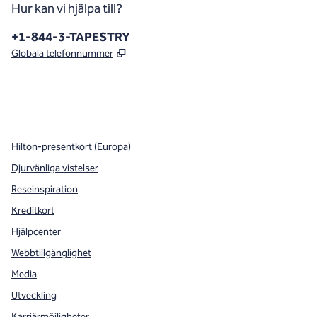
Hur kan vi hjälpa till?
Telefon:
+1-844-3-TAPESTRY
,
Öppnas i ny flik
Globala telefonnummer
x
facebook
instagram
,
öppnas i en ny flik
,
öppnas i en ny flik
,
öppnas i en ny flik
Hilton-presentkort (Europa)
Djurvänliga vistelser
Reseinspiration
Kreditkort
Hjälpcenter
Webbtillgänglighet
Media
Utveckling
Karriärmöjligheter