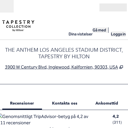
Gå vidare till innehållet
Öppna
Gå med
Dina vistelser
Logga in
THE ANTHEM LOS ANGELES STADIUM DISTRICT,
TAPESTRY BY HILTON
,
Ö
3900 W Century Blvd, Inglewood, Kalifornien, 90303, USA
1 av 12
1
/
12
föregående bild
nästa bild
Kontakta oss
Recensioner
Kontakta oss
Ankomsttid
4,2
(
311
)