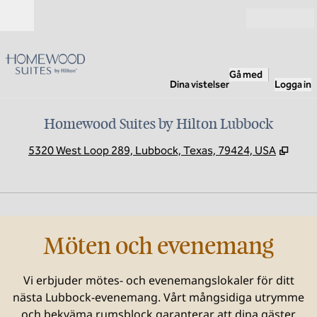
Gå vidare till innehållet
Öppna
Gå med
Dina vistelser
Logga in
Homewood Suites by Hilton Lubbock
,
Öppna
5320 West Loop 289, Lubbock, Texas, 79424, USA
Möten och evenemang
Vi erbjuder mötes- och evenemangslokaler för ditt
nästa Lubbock-evenemang. Vårt mångsidiga utrymme
och bekväma rumsblock garanterar att dina gäster