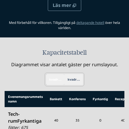
Läs mer
.
Öppnar ny flik
Med förbehåll för villkoren. Tillgängligt på
deltagande hotell
över hela
världen.
Kapacitetstabell
Diagrammet visar antalet gäster per rumslayout.
kvadratfot
kvadratmeter
Evenemangsrummets
Bankett
Konferens
Fyrkantig
Recepti
namn
Tech-
rumFyrkantiga
40
35
0
40
fötter
:
675