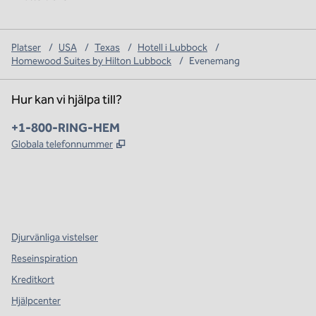
Platser
/
USA
/
Texas
/
Hotell i Lubbock
/
Homewood Suites by Hilton Lubbock
/
Evenemang
Hur kan vi hjälpa till?
Telefon:
+1-800-RING-HEM
,
Öppnas i ny flik
Globala telefonnummer
x
facebook
instagram
,
öppnas i en ny flik
,
öppnas i en ny flik
,
öppnas i en ny flik
Djurvänliga vistelser
Reseinspiration
Kreditkort
Hjälpcenter