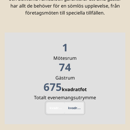
har allt de behöver för en sömlös upplevelse, från
företagsmöten till speciella tillfällen.
1
Mötesrum
74
Gästrum
675
kvadratfot
Kvadratfot
Totalt evenemangsutrymme
kvadratfot
kvadratmeter