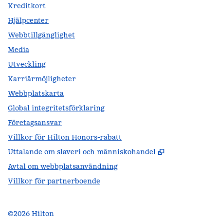
Kreditkort
Hjälpcenter
Webbtillgänglighet
Media
Utveckling
Karriärmöjligheter
Webbplatskarta
Global integritetsförklaring
Företagsansvar
Villkor för Hilton Honors-rabatt
,
Öppnas i ny f
Uttalande om slaveri och människohandel
Avtal om webbplatsanvändning
Villkor för partnerboende
©
2026
Hilton