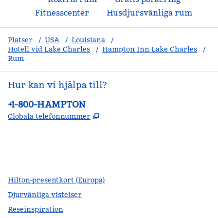
Fitnesscenter
Husdjursvänliga rum
Platser
/
USA
/
Louisiana
/
Hotell vid Lake Charles
/
Hampton Inn Lake Charles
/
Rum
Hur kan vi hjälpa till?
Telefon:
+1-800-HAMPTON
,
Öppnas i ny flik
Globala telefonnummer
facebook
x
instagram
,
öppnas i en ny flik
,
öppnas i en ny flik
,
öppnas i en ny flik
Hilton-presentkort (Europa)
Djurvänliga vistelser
Reseinspiration