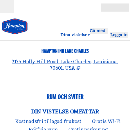
Gå vidare till innehållet
Öppna
Gå med
Dina vistelser
Logga in
HAMPTON INN LAKE CHARLES
,
Ö
3175 Holly Hill Road, Lake Charles, Louisiana,
70601, USA
RUM OCH SVITER
DIN VISTELSE OMFATTAR
Kostnadsfri tillagad frukost
Gratis Wi-Fi
Rökfria rum
Gratis parkering