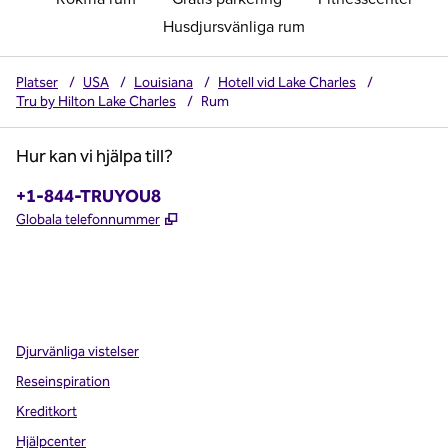
Husdjursvänliga rum
Platser
/
USA
/
Louisiana
/
Hotell vid Lake Charles
/
Tru by Hilton Lake Charles
/
Rum
Hur kan vi hjälpa till?
Telefon:
+1-844-TRUYOU8
,
Öppnas i ny flik
Globala telefonnummer
x
facebook
instagram
,
öppnas i en ny flik
,
öppnas i en ny flik
,
öppnas i en ny flik
Djurvänliga vistelser
Reseinspiration
Kreditkort
Hjälpcenter