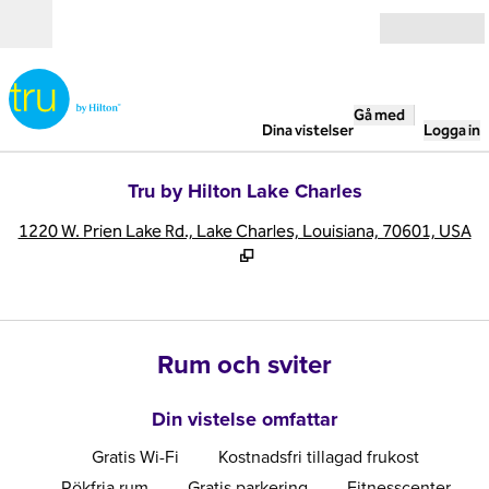
Gå vidare till innehållet
Öppna
Gå med
Dina vistelser
Logga in
Tru by Hilton Lake Charles
,
Ö
1220 W. Prien Lake Rd., Lake Charles, Louisiana, 70601, USA
Rum och sviter
Din vistelse omfattar
Gratis Wi-Fi
Kostnadsfri tillagad frukost
Rökfria rum
Gratis parkering
Fitnesscenter