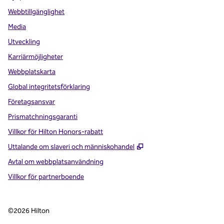
Webbtillgänglighet
Media
Utveckling
Karriärmöjligheter
Webbplatskarta
Global integritetsförklaring
Företagsansvar
Prismatchningsgaranti
Villkor för Hilton Honors-rabatt
,
Öppnas i ny flik
Uttalande om slaveri och människohandel
Avtal om webbplatsanvändning
Villkor för partnerboende
©
2026
Hilton