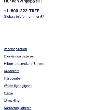
Hur kan vi hjälpa till?
Telefon:
+1-800-222-TREE
,
Öppnas i ny flik
Globala telefonnummer
x
facebook
instagram
,
öppnas i en ny flik
,
öppnas i en ny flik
,
öppnas i en ny flik
Reseinspiration
Djurvänliga vistelser
Hilton-presentkort (Europa)
Kreditkort
Hjälpcenter
Webbtillgänglighet
Media
Utveckling
Karriärmöjligheter