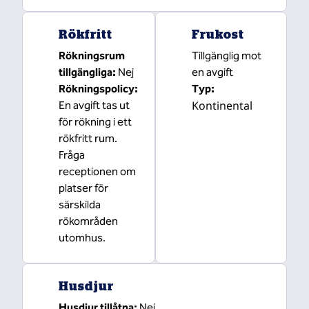
Rökfritt
Frukost
Rökningsrum
Tillgänglig mot
tillgängliga:
Nej
en avgift
Rökningspolicy:
Typ:
Kontinental
En avgift tas ut
för rökning i ett
rökfritt rum.
Fråga
receptionen om
platser för
särskilda
rökområden
utomhus.
Husdjur
Husdjur tillåtna:
Nej