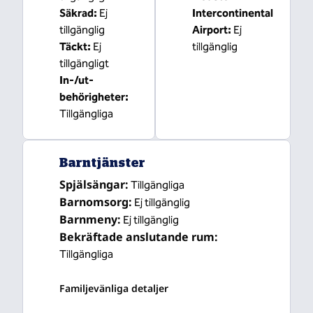
Säkrad
:
Ej
Intercontinental
tillgänglig
Airport
:
Ej
Täckt
:
Ej
tillgänglig
tillgängligt
In-/ut-
behörigheter
:
Tillgängliga
Barntjänster
Spjälsängar
:
Tillgängliga
Barnomsorg
:
Ej tillgänglig
Barnmeny
:
Ej tillgänglig
Bekräftade anslutande rum
:
Tillgängliga
Familjevänliga detaljer