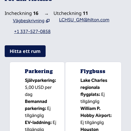
Incheckning
16
→
Utcheckning
11
LCHSU_GM@hilton.com
Vägbeskrivning
,
Öppnar ny flik
+1 337-527-0858
Hitta ett rum
Parkering
Flygbuss
Självparkering
:
Lake Charles
5,00 USD per
regionala
dag
flygplats
:
Ej
Bemannad
tillgänglig
parkering
:
Ej
William P.
tillgänglig
Hobby Airport
:
EV-laddning
:
Ej
Ej tillgänglig
tillgänglig
Houston