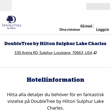
Gå vidare till innehållet
Öppna
Gå med
Dina vistelser
Logga in
DoubleTree by Hilton Sulphur Lake Charles
,
Öppnas 
330 Arena RD, Sulphur, Louisiana, 70663, USA
Hotellinformation
Hitta alla detaljer du behöver för en fantastisk
vistelse på DoubleTree by Hilton Sulphur Lake
Charles.