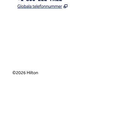
,
Öppnas i ny flik
Globala telefonnummer
x
facebook
instagram
,
öppnas i en ny flik
,
öppnas i en ny flik
,
öppnas i en ny flik
©
2026
Hilton