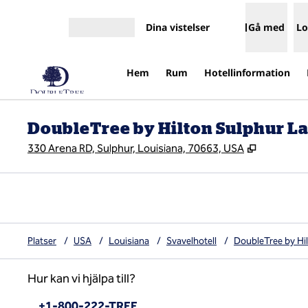
Gå vidare till innehållet
Dina vistelser
Gå med
Lo
Öppna meny
Hem
Rum
Hotellinformation
DoubleTree by Hilton Sulphur L
,
Öppnas i n
330 Arena RD, Sulphur, Louisiana, 70663, USA
Platser
/
USA
/
Louisiana
/
Svavelhotell
/
DoubleTree by Hi
Hur kan vi hjälpa till?
Telefon:
+1-800-222-TREE