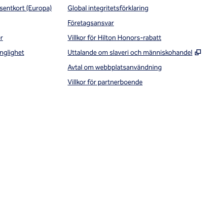
sentkort (Europa)
Global integritetsförklaring
Företagsansvar
r
Villkor för Hilton Honors-rabatt
,
Öppna
nglighet
Uttalande om slaveri och människohandel
Avtal om webbplatsanvändning
Villkor för partnerboende