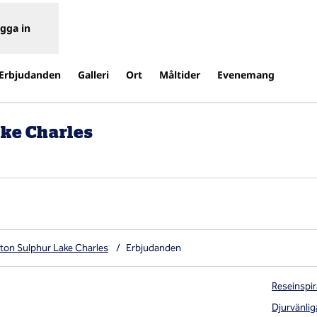
gga in
Erbjudanden
Galleri
Ort
Måltider
Evenemang
ake Charles
y flik
lton Sulphur Lake Charles
/
Erbjudanden
Reseinspir
Djurvänlig