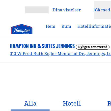
Gå vidare till innehållet
Dina vistelser
Gå med
Öppna meny
Hem
Rum
Hotellinformati
HAMPTON INN & SUITES JENNINGS
Nyligen renoverad
310 W Fred Ruth Zigler Memorial Dr., Jennings, L
Alla
Hotell