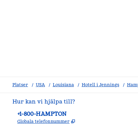
Platser
/
USA
/
Louisiana
/
Hotell i Jennings
/
Hamp
Hur kan vi hjälpa till?
Telefon:
+1-800-HAMPTON
,
Öppnas i ny flik
Globala telefonnummer