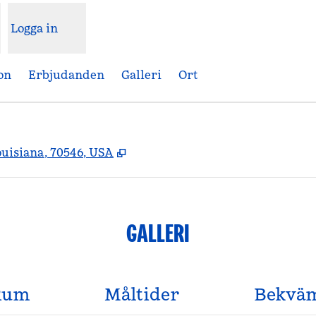
Logga in
on
Erbjudanden
Galleri
Ort
,
Öppnas i ny flik
ouisiana, 70546, USA
GALLERI
Rum
Måltider
Bekväm