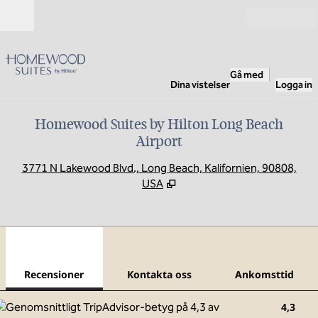
Gå vidare till innehållet
Öppna
Gå med
Dina vistelser
Logga in
Homewood Suites by Hilton Long Beach
Airport
,
Ö
3771 N Lakewood Blvd., Long Beach, Kalifornien, 90808,
USA
1
/
12
föregående bild
nästa
1 av 12
Kontakta oss
Recensioner
Kontakta oss
Ankomsttid
4,3