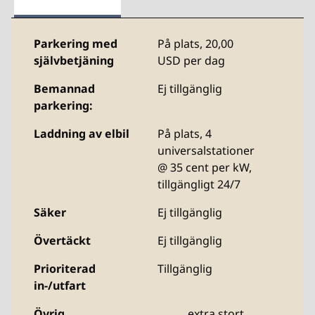
Parkering med
På plats
,
20,00
självbetjäning
USD per dag
Bemannad
Ej tillgänglig
parkering:
Laddning av elbil
På plats
, 4
universalstationer
@ 35 cent per kW,
tillgängligt 24/7
Säker
Ej tillgänglig
Övertäckt
Ej tillgänglig
Prioriterad
Tillgänglig
in-/utfart
Övrig
extra stort