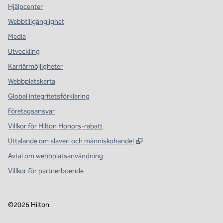
Hjälpcenter
Webbtillgänglighet
Media
Utveckling
Karriärmöjligheter
Webbplatskarta
Global integritetsförklaring
Företagsansvar
Villkor för Hilton Honors-rabatt
,
Öppnas i ny flik
Uttalande om slaveri och människohandel
Avtal om webbplatsanvändning
Villkor för partnerboende
©
2026
Hilton