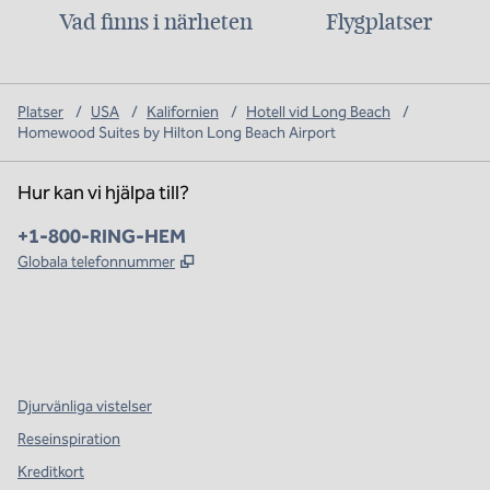
Vad finns i närheten
Flygplatser
Platser
/
USA
/
Kalifornien
/
Hotell vid Long Beach
/
Homewood Suites by Hilton Long Beach Airport
Hur kan vi hjälpa till?
Telefon:
+1-800-RING-HEM
,
Öppnas i ny flik
Globala telefonnummer
x
facebook
instagram
,
öppnas i en ny flik
,
öppnas i en ny flik
,
öppnas i en ny flik
Djurvänliga vistelser
Reseinspiration
Kreditkort