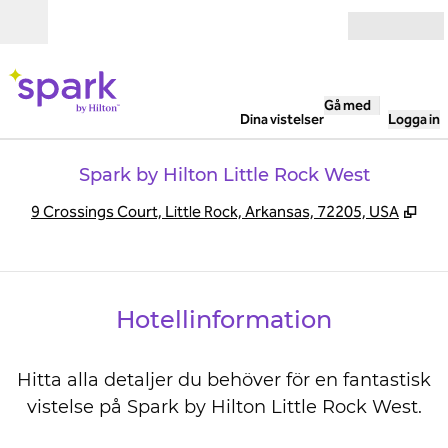
Gå vidare till innehållet
Öppna
Gå med
Dina vistelser
Logga in
Spark by Hilton Little Rock West
,
Öpp
9 Crossings Court, Little Rock, Arkansas, 72205, USA
Hotellinformation
Hitta alla detaljer du behöver för en fantastisk
vistelse på Spark by Hilton Little Rock West.