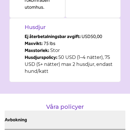
rökområden
utomhus.
Husdjur
Ej återbetalningsbar avgift:
USD50,00
Maxvikt:
75 lbs
Maxstorlek:
Stor
Husdjurspolicy:
50 USD (1–4 nätter), 75
USD (5+ nätter) max 2 husdjur, endast
hund/katt
Våra policyer
Avbokning