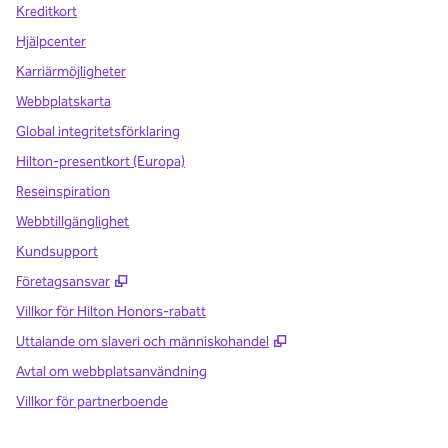
Kreditkort
Hjälpcenter
Karriärmöjligheter
Webbplatskarta
Global integritetsförklaring
Hilton-presentkort (Europa)
Reseinspiration
Webbtillgänglighet
Kundsupport
,
Öppnas i ny flik
Företagsansvar
Villkor för Hilton Honors-rabatt
,
Öppnas i ny flik
Uttalande om slaveri och människohandel
Avtal om webbplatsanvändning
Villkor för partnerboende