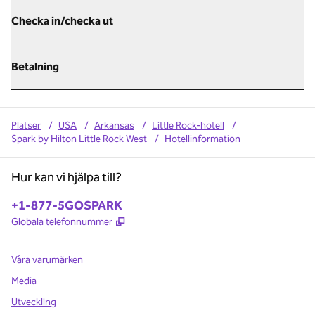
Checka in/checka ut
Betalning
Platser
/
USA
/
Arkansas
/
Little Rock-hotell
/
Spark by Hilton Little Rock West
/
Hotellinformation
Hur kan vi hjälpa till?
Telefon:
+1-877-5GOSPARK
,
Öppnas i ny flik
Globala telefonnummer
Våra varumärken
Media
Utveckling