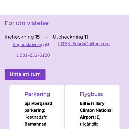
För din vistelse
Incheckning
15
→
Utcheckning
11
LITAK_Spark@hilton.com
Vägbeskrivning
,
Öppnar ny flik
+1 501-251-6100
Hitta ett rum
Parkering
Flygbuss
Självbetjänad
Bill & Hillary
parkering
:
Clinton National
Kostnadsfri
Airport
:
Ej
Bemannad
tillgänglig