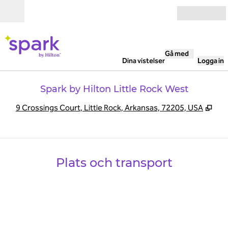
Gå vidare till innehållet
Öppna
Gå med
Dina vistelser
Logga in
Spark by Hilton Little Rock West
,
Öpp
9 Crossings Court, Little Rock, Arkansas, 72205, USA
Plats och transport