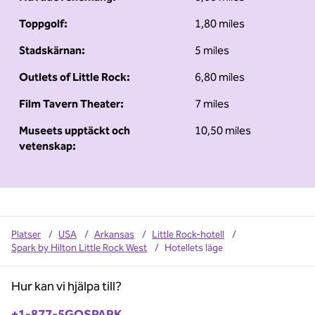
Toppgolf:
1,80 miles
Stadskärnan:
5 miles
Outlets of Little Rock:
6,80 miles
Film Tavern Theater:
7 miles
Museets upptäckt och
10,50 miles
vetenskap:
Platser
/
USA
/
Arkansas
/
Little Rock-hotell
/
Spark by Hilton Little Rock West
/
Hotellets läge
Hur kan vi hjälpa till?
Telefon:
+1-877-5GOSPARK