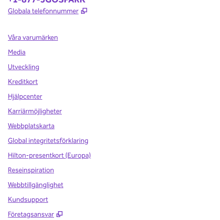
,
Öppnas i ny flik
Globala telefonnummer
Våra varumärken
Media
Utveckling
Kreditkort
Hjälpcenter
Karriärmöjligheter
Webbplatskarta
Global integritetsförklaring
Hilton-presentkort (Europa)
Reseinspiration
Webbtillgänglighet
Kundsupport
,
Öppnas i ny flik
Företagsansvar