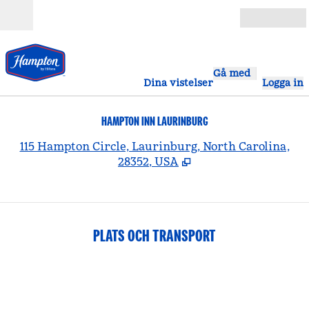
Gå vidare till innehållet
Öppna
Gå med
Dina vistelser
Logga in
HAMPTON INN LAURINBURG
,
Ö
115 Hampton Circle, Laurinburg, North Carolina,
28352, USA
PLATS OCH TRANSPORT