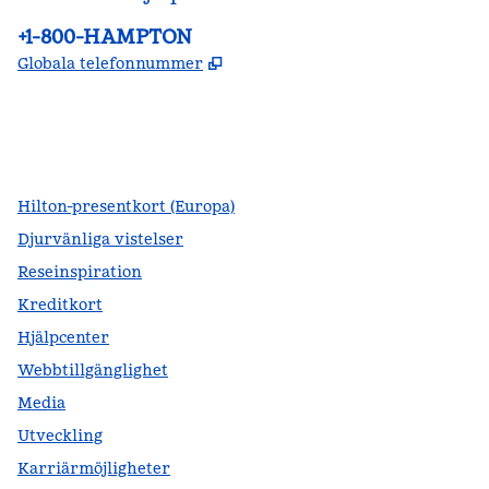
Telefon:
+1-800-HAMPTON
,
Öppnas i ny flik
Globala telefonnummer
facebook
x
instagram
,
öppnas i en ny flik
,
öppnas i en ny flik
,
öppnas i en ny flik
Hilton-presentkort (Europa)
Djurvänliga vistelser
Reseinspiration
Kreditkort
Hjälpcenter
Webbtillgänglighet
Media
Utveckling
Karriärmöjligheter