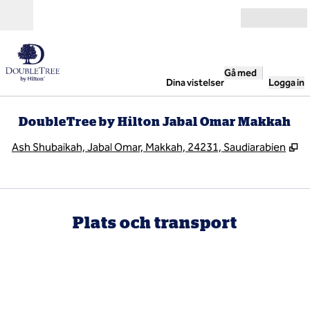
Gå vidare till innehållet
Öppna
Gå med
Dina vistelser
Logga in
DoubleTree by Hilton Jabal Omar Makkah
,
Ö
Ash Shubaikah, Jabal Omar, Makkah, 24231, Saudiarabien
Plats och transport