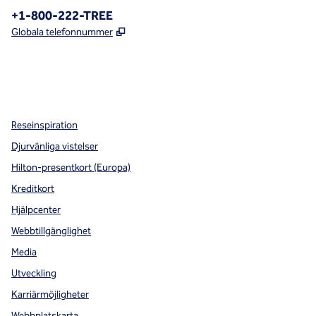
Telefon:
+1-800-222-TREE
,
Öppnas i ny flik
Globala telefonnummer
x
facebook
instagram
,
öppnas i en ny flik
,
öppnas i en ny flik
,
öppnas i en ny flik
Reseinspiration
Djurvänliga vistelser
Hilton-presentkort (Europa)
Kreditkort
Hjälpcenter
Webbtillgänglighet
Media
Utveckling
Karriärmöjligheter
Webbplatskarta