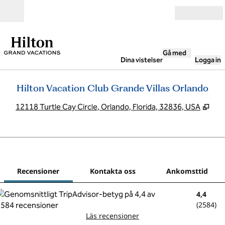
Gå vidare till innehållet
Öppna
Gå med
Dina vistelser
Logga in
Hilton Vacation Club Grande Villas Orlando
,
Öpp
12118 Turtle Cay Circle, Orlando, Florida, 32836, USA
1
/
12
föregående bild
nästa
1 av 12
Kontakta oss
Recensioner
Kontakta oss
Ankomsttid
4,4
(
2584
)
Läs recensioner