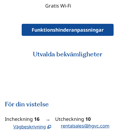
Gratis Wi-Fi
Funktionshinderanpassningar
Utvalda bekvämligheter
FAMILJER OCH BARN
För din vistelse
Incheckning
16
→
Utcheckning
10
rentalsales@hgvc.com
Vägbeskrivning