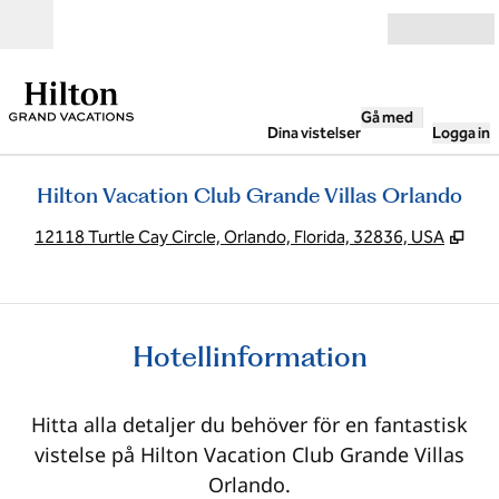
Gå vidare till innehållet
Öppna
Gå med
Dina vistelser
Logga in
Hilton Vacation Club Grande Villas Orlando
,
Öpp
12118 Turtle Cay Circle, Orlando, Florida, 32836, USA
Hotellinformation
Hitta alla detaljer du behöver för en fantastisk
vistelse på Hilton Vacation Club Grande Villas
Orlando.