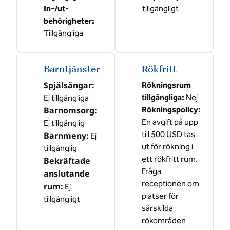
In-/ut-
tillgängligt
behörigheter
:
Tillgängliga
Barntjänster
Rökfritt
Spjälsängar
:
Rökningsrum
tillgängliga:
Nej
Ej tillgängliga
Barnomsorg
:
Rökningspolicy:
En avgift på upp
Ej tillgänglig
till 500 USD tas
Barnmeny
:
Ej
ut för rökning i
tillgänglig
ett rökfritt rum.
Bekräftade
Fråga
anslutande
receptionen om
rum
:
Ej
platser för
tillgängligt
särskilda
rökområden