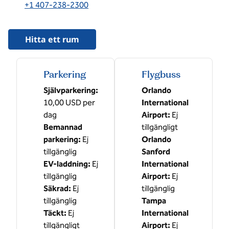
,
Öppnar ny flik
+1 407-238-2300
Hitta ett rum
Parkering
Flygbuss
Självparkering
:
Orlando
10,00 USD per
International
dag
Airport
:
Ej
Bemannad
tillgängligt
parkering
:
Ej
Orlando
tillgänglig
Sanford
EV-laddning
:
Ej
International
tillgänglig
Airport
:
Ej
Säkrad
:
Ej
tillgänglig
tillgänglig
Tampa
Täckt
:
Ej
International
tillgängligt
Airport
:
Ej