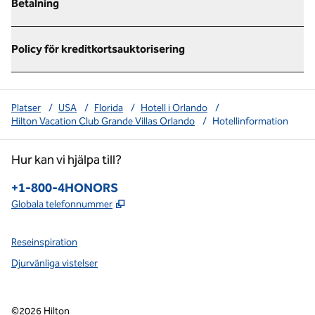
Betalning
Policy för kreditkortsauktorisering
Platser
/
USA
/
Florida
/
Hotell i Orlando
/
Hilton Vacation Club Grande Villas Orlando
/
Hotellinformation
Hur kan vi hjälpa till?
Telefon:
+1-800-4HONORS
,
Öppnas i ny flik
Globala telefonnummer
Reseinspiration
Djurvänliga vistelser
©
2026
Hilton